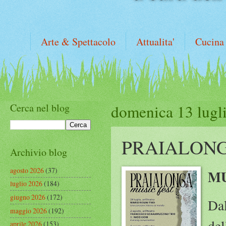
Arte & Spettacolo
Attualita'
Cucina
Cerca nel blog
domenica 13 lugl
PRAIALONG
Archivio blog
agosto 2026
(37)
MU
luglio 2026
(184)
giugno 2026
(172)
Dal
maggio 2026
(192)
del
aprile 2026
(153)