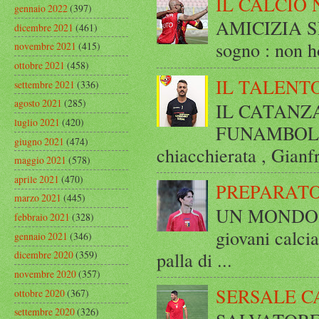
IL CALCIO 
gennaio 2022
(397)
AMICIZIA SE
dicembre 2021
(461)
sogno : non ho
novembre 2021
(415)
ottobre 2021
(458)
IL TALENT
settembre 2021
(336)
agosto 2021
(285)
IL CATANZ
luglio 2021
(420)
FUNAMBOLICO
giugno 2021
(474)
chiacchierata , Gianf
maggio 2021
(578)
aprile 2021
(470)
PREPARATO
marzo 2021
(445)
UN MONDO A 
febbraio 2021
(328)
giovani calci
gennaio 2021
(346)
palla di ...
dicembre 2020
(359)
novembre 2020
(357)
SERSALE C
ottobre 2020
(367)
settembre 2020
(326)