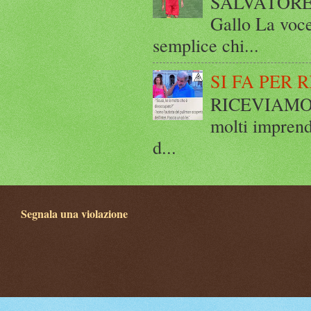
SALVATORE 
Gallo La voce
semplice chi...
SI FA PER 
RICEVIAMO E
molti imprend
d...
Segnala una violazione