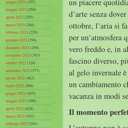
un piacere quotidi
giugno 2023
(355)
maggio 2023
(294)
d’arte senza dover 
aprile 2023
(259)
ottobre, l’aria si f
marzo 2023
(284)
febbraio 2023
(229)
per un’atmosfera q
gennaio 2023
(298)
vero freddo e, in a
dicembre 2022
(290)
novembre 2022
(363)
fascino diverso, p
ottobre 2022
(328)
al gelo invernale è
settembre 2022
(377)
agosto 2022
(462)
un cambiamento che
luglio 2022
(496)
giugno 2022
(435)
vacanza in modi s
maggio 2022
(509)
aprile 2022
(428)
Il momento perfett
marzo 2022
(547)
febbraio 2022
(391)
L’autunno non è so