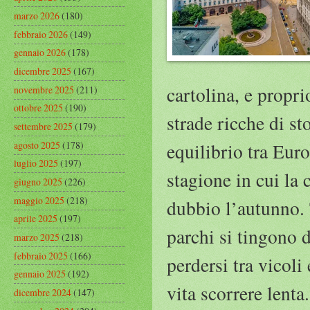
marzo 2026
(180)
febbraio 2026
(149)
gennaio 2026
(178)
dicembre 2025
(167)
cartolina, e propri
novembre 2025
(211)
ottobre 2025
(190)
strade ricche di st
settembre 2025
(179)
agosto 2025
(178)
equilibrio tra Euro
luglio 2025
(197)
stagione in cui la 
giugno 2025
(226)
maggio 2025
(218)
dubbio l’autunno. 
aprile 2025
(197)
parchi si tingono 
marzo 2025
(218)
febbraio 2025
(166)
perdersi tra vicoli 
gennaio 2025
(192)
vita scorrere lenta
dicembre 2024
(147)