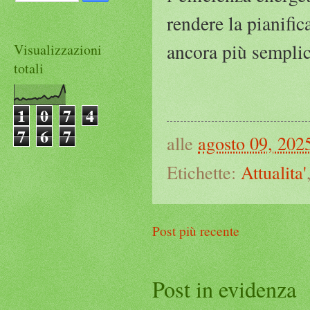
rendere la pianifi
ancora più semplic
Visualizzazioni
totali
1
0
7
4
7
6
7
alle
agosto 09, 202
Etichette:
Attualita'
Post più recente
Post in evidenza