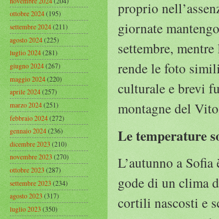
novembre 2024
(204)
proprio nell’assenz
ottobre 2024
(195)
giornate mantengo
settembre 2024
(211)
agosto 2024
(225)
settembre, mentre 
luglio 2024
(281)
rende le foto simi
giugno 2024
(267)
maggio 2024
(220)
culturale e brevi f
aprile 2024
(257)
montagne del Vitos
marzo 2024
(251)
febbraio 2024
(272)
Le temperature so
gennaio 2024
(236)
dicembre 2023
(210)
novembre 2023
(270)
L’autunno a Sofia è
ottobre 2023
(287)
gode di un clima do
settembre 2023
(234)
agosto 2023
(317)
cortili nascosti e 
luglio 2023
(350)