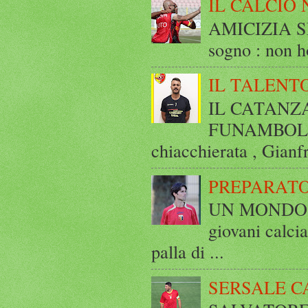
IL CALCIO 
AMICIZIA SE
sogno : non ho
IL TALENT
IL CATANZ
FUNAMBOLICO
chiacchierata , Gianf
PREPARATO
UN MONDO A 
giovani calci
palla di ...
SERSALE C