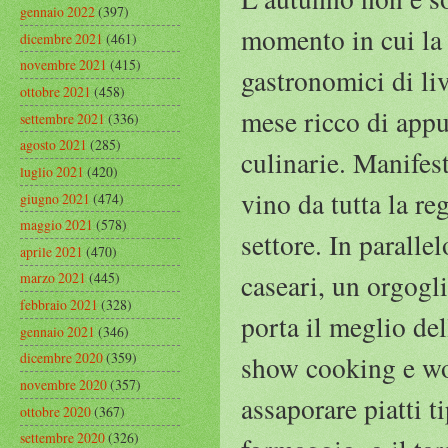
gennaio 2022
(397)
momento in cui la c
dicembre 2021
(461)
novembre 2021
(415)
gastronomici di li
ottobre 2021
(458)
mese ricco di appu
settembre 2021
(336)
agosto 2021
(285)
culinarie. Manifes
luglio 2021
(420)
vino da tutta la re
giugno 2021
(474)
maggio 2021
(578)
settore. In paralle
aprile 2021
(470)
caseari, un orgogl
marzo 2021
(445)
febbraio 2021
(328)
porta il meglio de
gennaio 2021
(346)
dicembre 2020
(359)
show cooking e wor
novembre 2020
(357)
assaporare piatti ti
ottobre 2020
(367)
settembre 2020
(326)