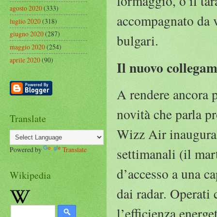
formaggio, o il tar
agosto 2020
(333)
accompagnato da vi
luglio 2020
(318)
giugno 2020
(287)
bulgari.
maggio 2020
(254)
aprile 2020
(90)
Il nuovo collega
A rendere ancora p
novità che parla pr
Translate
Wizz Air inaugura 
Powered by
Translate
settimanali (il mar
d’accesso a una ca
Wikipedia
dai radar. Operati
l’efficienza energe