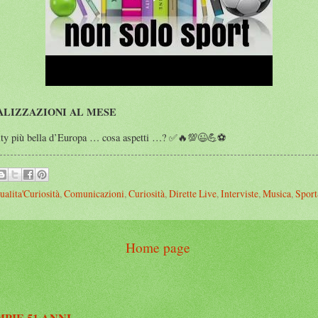
ALIZZAZIONI AL MESE
nity più bella d’Europa … cosa aspetti …? ✅🔥💯😉💪⚽️
ualita'Curiosità
,
Comunicazioni
,
Curiosità
,
Dirette Live
,
Interviste
,
Musica
,
Sport
Home page