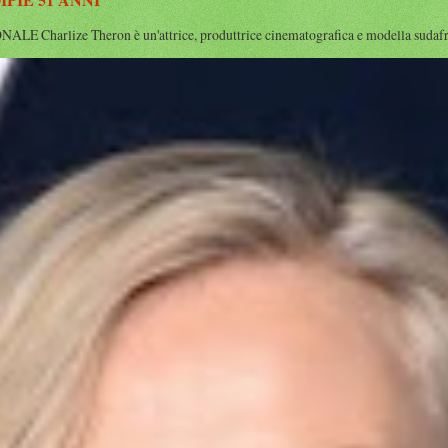
IE 51 ANNI
rlize Theron è un'attrice, produttrice cinematografica e modella sudafrican