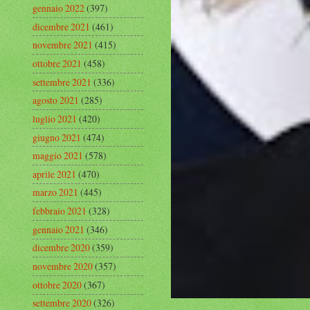
gennaio 2022
(397)
dicembre 2021
(461)
novembre 2021
(415)
ottobre 2021
(458)
settembre 2021
(336)
agosto 2021
(285)
luglio 2021
(420)
giugno 2021
(474)
maggio 2021
(578)
aprile 2021
(470)
marzo 2021
(445)
febbraio 2021
(328)
gennaio 2021
(346)
dicembre 2020
(359)
novembre 2020
(357)
ottobre 2020
(367)
settembre 2020
(326)