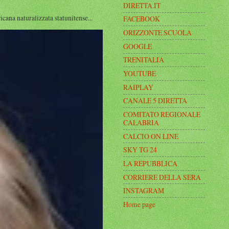
DIRETTA.IT
a naturalizzata statunitense...
FACEBOOK
ORIZZONTE SCUOLA
GOOGLE
TRENITALIA
YOUTUBE
RAIPLAY
CANALE 5 DIRETTA
COMITATO REGIONALE
CALABRIA
CALCIO ON LINE
SKY TG 24
LA REPUBBLICA
CORRIERE DELLA SERA
INSTAGRAM
Home page