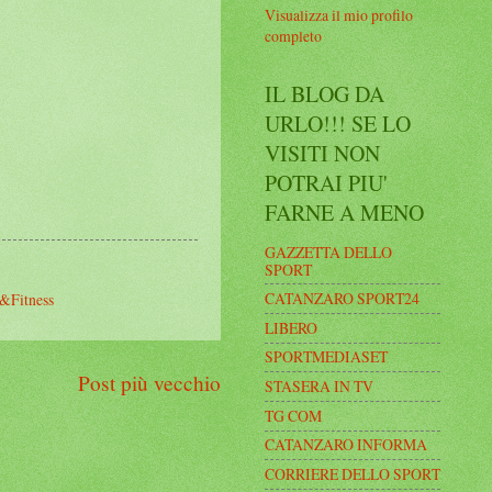
Visualizza il mio profilo
completo
IL BLOG DA
URLO!!! SE LO
VISITI NON
POTRAI PIU'
FARNE A MENO
GAZZETTA DELLO
SPORT
CATANZARO SPORT24
&Fitness
LIBERO
SPORTMEDIASET
Post più vecchio
STASERA IN TV
TG COM
CATANZARO INFORMA
CORRIERE DELLO SPORT