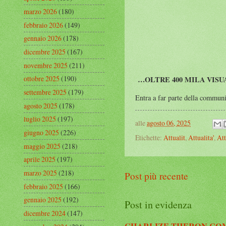
marzo 2026
(180)
febbraio 2026
(149)
gennaio 2026
(178)
dicembre 2025
(167)
novembre 2025
(211)
ottobre 2025
(190)
…OLTRE 400 MILA VISU
settembre 2025
(179)
Entra a far parte della commu
agosto 2025
(178)
luglio 2025
(197)
alle
agosto 06, 2025
giugno 2025
(226)
Etichette:
Attualit
,
Attualita'
,
Att
maggio 2025
(218)
aprile 2025
(197)
marzo 2025
(218)
Post più recente
febbraio 2025
(166)
gennaio 2025
(192)
Post in evidenza
dicembre 2024
(147)