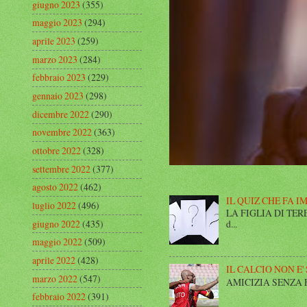
giugno 2023
(355)
maggio 2023
(294)
aprile 2023
(259)
marzo 2023
(284)
febbraio 2023
(229)
gennaio 2023
(298)
dicembre 2022
(290)
novembre 2022
(363)
ottobre 2022
(328)
settembre 2022
(377)
agosto 2022
(462)
IL QUIZ CHE FA I
luglio 2022
(496)
LA FIGLIA DI TERESA I
giugno 2022
(435)
d...
maggio 2022
(509)
aprile 2022
(428)
IL CALCIO NON E'
marzo 2022
(547)
AMICIZIA SENZA FINE 
febbraio 2022
(391)