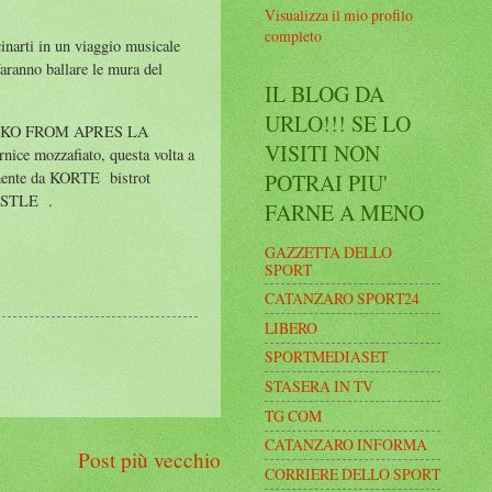
Visualizza il mio profilo
completo
scinarti in un viaggio musicale
faranno ballare le mura del
IL BLOG DA
URLO!!! SE LO
et CESKO FROM APRES LA
VISITI NON
nice mozzafiato, questa volta a
amente da KORTE bistrot
POTRAI PIU'
CASTLE
.
FARNE A MENO
GAZZETTA DELLO
SPORT
CATANZARO SPORT24
LIBERO
SPORTMEDIASET
STASERA IN TV
TG COM
CATANZARO INFORMA
Post più vecchio
CORRIERE DELLO SPORT