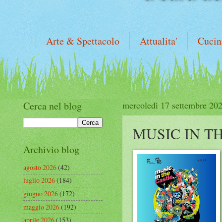
Arte & Spettacolo
Attualita'
Cucin
Cerca nel blog
mercoledì 17 settembre 20
MUSIC IN T
Archivio blog
agosto 2026
(42)
luglio 2026
(184)
giugno 2026
(172)
maggio 2026
(192)
aprile 2026
(153)