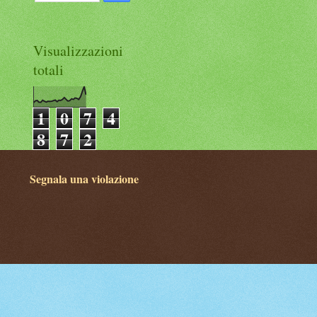
Visualizzazioni
totali
1
0
7
4
8
7
2
Segnala una violazione