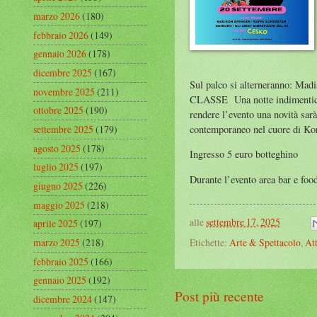
marzo 2026
(180)
febbraio 2026
(149)
gennaio 2026
(178)
dicembre 2025
(167)
Sul palco si alterneranno: M
novembre 2025
(211)
CLASSE Una notte indimenticabil
ottobre 2025
(190)
rendere l’evento una novità sar
contemporaneo nel cuore di Ko
settembre 2025
(179)
agosto 2025
(178)
Ingresso 5 euro botteghino
luglio 2025
(197)
Durante l’evento area bar e foo
giugno 2025
(226)
maggio 2025
(218)
alle
settembre 17, 2025
aprile 2025
(197)
marzo 2025
(218)
Etichette:
Arte & Spettacolo
,
Att
febbraio 2025
(166)
gennaio 2025
(192)
Post più recente
dicembre 2024
(147)