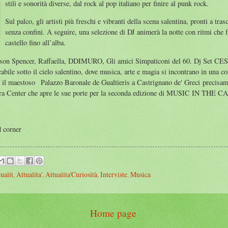
stili e sonorità diverse, dal rock al pop italiano per finire al punk rock.
Sul palco, gli artisti più freschi e vibranti della scena salentina, pronti a tra
senza confini. A seguire, una selezione di DJ animerà la notte con ritmi che 
castello fino all’alba.
adison Spencer, Raffaella, DDIMURO, Gli amici Simpaticoni del 60. Dj S
e sotto il cielo salentino, dove musica, arte e magia si incontrano in una cor
à il maestoso
Palazzo Baronale de Gualtieris a Castrignano de' Greci precis
ra Center che apre le sue porte per la seconda edizione di MUSIC IN THE 
d corner
ualit
,
Attualita'
,
Attualita'Curiosità
,
Interviste
,
Musica
Home page