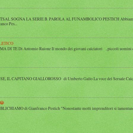
SAL SOGNA LA SERIE B. PAROLA AL FUNAMBOLICO PESTICH Abbiamo inco
anco Pes...
LETICO
 TE Di Antomio Raione Il mondo dei giovani calciatori , piccoli uomini e
 IL CAPITANO GIALLOROSSO di Umberto Gallo La voce del Sersale Calcio, il
😂
HIAMO di Gianfranco Pestich "Nonostante molti imprenditori si lamentano 