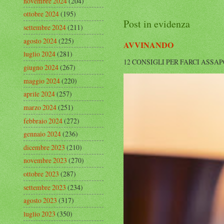
novembre 2024
(204)
ottobre 2024
(195)
Post in evidenza
settembre 2024
(211)
agosto 2024
(225)
AVVINANDO
luglio 2024
(281)
12 CONSIGLI PER FARCI ASSAPORARE L
giugno 2024
(267)
maggio 2024
(220)
aprile 2024
(257)
marzo 2024
(251)
febbraio 2024
(272)
gennaio 2024
(236)
dicembre 2023
(210)
novembre 2023
(270)
ottobre 2023
(287)
settembre 2023
(234)
agosto 2023
(317)
luglio 2023
(350)