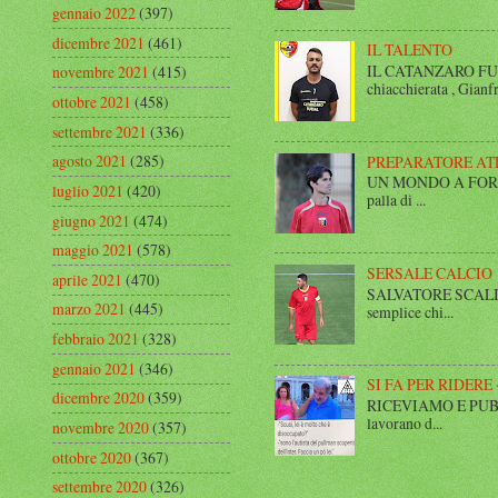
gennaio 2022
(397)
dicembre 2021
(461)
IL TALENTO
IL CATANZARO FUT
novembre 2021
(415)
chiacchierata , Gianfr
ottobre 2021
(458)
settembre 2021
(336)
agosto 2021
(285)
PREPARATORE AT
UN MONDO A FORMA DI
luglio 2021
(420)
palla di ...
giugno 2021
(474)
maggio 2021
(578)
SERSALE CALCIO
aprile 2021
(470)
SALVATORE SCALISE,
marzo 2021
(445)
semplice chi...
febbraio 2021
(328)
gennaio 2021
(346)
SI FA PER RIDERE 
dicembre 2020
(359)
RICEVIAMO E PUBBLIC
lavorano d...
novembre 2020
(357)
ottobre 2020
(367)
settembre 2020
(326)