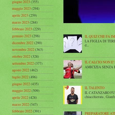
giugno 2023
(355)
maggio 2023
(294)
aprile 2023
(259)
marzo 2023
(284)
febbraio 2023
(229)
gennaio 2023
(298)
IL QUIZ CHE FA I
LA FIGLIA DI TERESA I
dicembre 2022
(290)
d...
novembre 2022
(363)
ottobre 2022
(328)
IL CALCIO NON E'
settembre 2022
(377)
AMICIZIA SENZA FINE 
agosto 2022
(462)
luglio 2022
(496)
giugno 2022
(435)
IL TALENTO
maggio 2022
(509)
IL CATANZARO FUT
chiacchierata , Gianfr
aprile 2022
(428)
marzo 2022
(547)
febbraio 2022
(391)
PREPARATORE AT