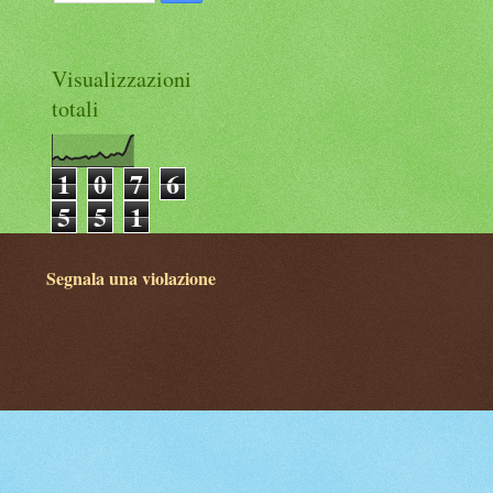
Visualizzazioni
totali
1
0
7
6
5
5
1
Segnala una violazione