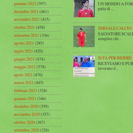
gennaio 2022
(397)
UN MONDO A FORMA DI
palla di ...
dicembre 2021
(461)
novembre 2021
(415)
ottobre 2021
(458)
SERSALE CALCIO
SALVATORE SCALISE,
settembre 2021
(336)
semplice chi...
agosto 2021
(285)
luglio 2021
(420)
SI FA PER RIDERE 
giugno 2021
(474)
RICEVIAMO E PUBBLIC
maggio 2021
(578)
lavorano d...
aprile 2021
(470)
marzo 2021
(445)
febbraio 2021
(328)
gennaio 2021
(346)
dicembre 2020
(359)
novembre 2020
(357)
ottobre 2020
(367)
settembre 2020
(326)