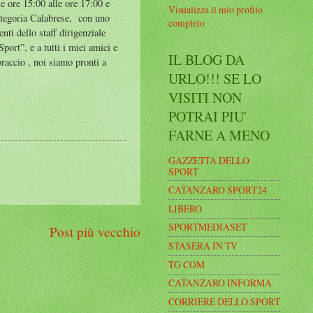
 ore 15:00 alle ore 17:00 e
Visualizza il mio profilo
 categoria Calabrese, con uno
completo
nti dello staff dirigenziale
port”, e a tutti i miei amici e
IL BLOG DA
raccio , noi siamo pronti a
URLO!!! SE LO
VISITI NON
POTRAI PIU'
FARNE A MENO
GAZZETTA DELLO
SPORT
CATANZARO SPORT24
LIBERO
SPORTMEDIASET
Post più vecchio
STASERA IN TV
TG COM
CATANZARO INFORMA
CORRIERE DELLO SPORT