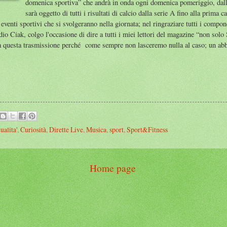
domenica sportiva” che andrà in onda ogni domenica pomeriggio, dalle
sarà oggetto di tutti i risultati di calcio dalla serie A fino alla prima
eventi sportivi che si svolgeranno nella giornata; nel ringraziare tutti i compone
io Ciak, colgo l'occasione di dire a tutti i miei lettori del magazine “non solo S
sa questa trasmissione perché come sempre non lasceremo nulla al caso; un abb
ualita'
,
Curiosità
,
Dirette Live
,
Musica
,
sport
,
Sport&Fitness
Home page