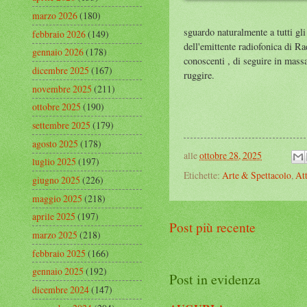
marzo 2026
(180)
sguardo naturalmente a tutti gli 
febbraio 2026
(149)
dell'emittente radiofonica di Rad
gennaio 2026
(178)
conoscenti , di seguire in mas
dicembre 2025
(167)
ruggire.
novembre 2025
(211)
ottobre 2025
(190)
settembre 2025
(179)
agosto 2025
(178)
alle
ottobre 28, 2025
luglio 2025
(197)
Etichette:
Arte & Spettacolo
,
Att
giugno 2025
(226)
maggio 2025
(218)
aprile 2025
(197)
Post più recente
marzo 2025
(218)
febbraio 2025
(166)
gennaio 2025
(192)
Post in evidenza
dicembre 2024
(147)