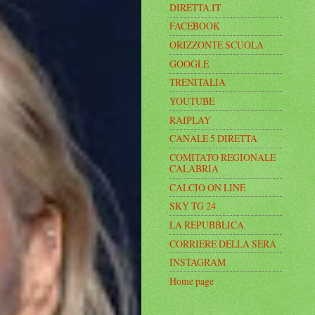
DIRETTA.IT
FACEBOOK
ORIZZONTE SCUOLA
GOOGLE
TRENITALIA
YOUTUBE
RAIPLAY
CANALE 5 DIRETTA
COMITATO REGIONALE
CALABRIA
CALCIO ON LINE
SKY TG 24
LA REPUBBLICA
CORRIERE DELLA SERA
INSTAGRAM
Home page