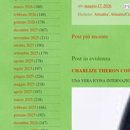
alle
maggio 17, 2026
marzo 2026
(180)
Etichette:
Attualita'
,
Attualita'Cu
febbraio 2026
(149)
gennaio 2026
(178)
dicembre 2025
(167)
Post più recente
novembre 2025
(211)
ottobre 2025
(190)
settembre 2025
(179)
Post in evidenza
agosto 2025
(178)
luglio 2025
(197)
CHARLIZE THERON COMP
giugno 2025
(226)
UNA VERA ICONA INTERNAZIONALE Cha
maggio 2025
(218)
aprile 2025
(197)
marzo 2025
(218)
febbraio 2025
(166)
gennaio 2025
(192)
dicembre 2024
(147)