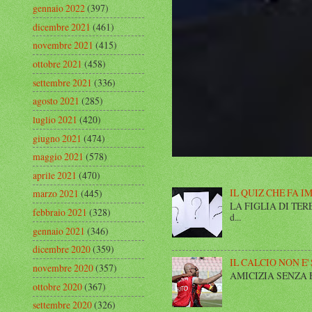
gennaio 2022
(397)
dicembre 2021
(461)
novembre 2021
(415)
ottobre 2021
(458)
settembre 2021
(336)
agosto 2021
(285)
luglio 2021
(420)
giugno 2021
(474)
maggio 2021
(578)
aprile 2021
(470)
IL QUIZ CHE FA I
marzo 2021
(445)
LA FIGLIA DI TERESA I
febbraio 2021
(328)
d...
gennaio 2021
(346)
dicembre 2020
(359)
IL CALCIO NON E'
novembre 2020
(357)
AMICIZIA SENZA FINE 
ottobre 2020
(367)
settembre 2020
(326)