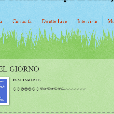
a
Curiosità
Dirette Live
Interviste
Mu
EL GIORNO
ESATTAMENTE
😉😉😉😉😉😉😉💯💯💯💯💯💯💯✅✅✅✅✅✅✅