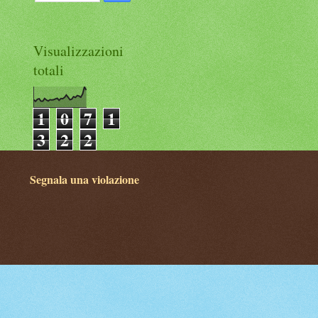
Visualizzazioni
totali
1
0
7
1
3
2
2
Segnala una violazione