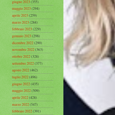
giugno 2023
(355)
maggio 2023
(294)
aprile 2023
(259)
marzo 2023
(284)
febbraio 2023
(229)
gennaio 2023
(298)
dicembre 2022
(290)
novembre 2022
(363)
ottobre 2022
(328)
settembre 2022
(377)
agosto 2022
(462)
luglio 2022
(496)
giugno 2022
(435)
maggio 2022
(509)
aprile 2022
(428)
marzo 2022
(547)
febbraio 2022
(391)