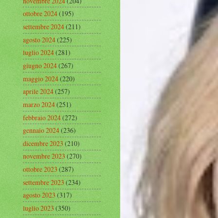
novembre 2024
(204)
ottobre 2024
(195)
settembre 2024
(211)
agosto 2024
(225)
luglio 2024
(281)
giugno 2024
(267)
maggio 2024
(220)
aprile 2024
(257)
marzo 2024
(251)
febbraio 2024
(272)
gennaio 2024
(236)
dicembre 2023
(210)
novembre 2023
(270)
ottobre 2023
(287)
settembre 2023
(234)
agosto 2023
(317)
luglio 2023
(350)