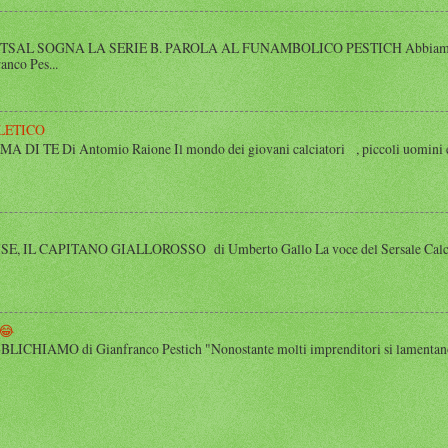
SAL SOGNA LA SERIE B. PAROLA AL FUNAMBOLICO PESTICH Abbiamo inco
anco Pes...
LETICO
 TE Di Antomio Raione Il mondo dei giovani calciatori , piccoli uomini e
 IL CAPITANO GIALLOROSSO di Umberto Gallo La voce del Sersale Calcio, il
😂
HIAMO di Gianfranco Pestich "Nonostante molti imprenditori si lamentano 