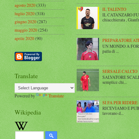
agosto 2020
(333)
IL TALENTO
luglio 2020
(318)
IL CATANZARO FUT
chiacchierata , Gianfr
giugno 2020
(287)
maggio 2020
(254)
aprile 2020
(90)
PREPARATORE AT
UN MONDO A FORMA DI
palla di ...
SERSALE CALCIO
Translate
SALVATORE SCALISE,
semplice chi...
Powered by
Translate
SI FA PER RIDERE 
RICEVIAMO E PUBBLIC
Wikipedia
lavorano d...