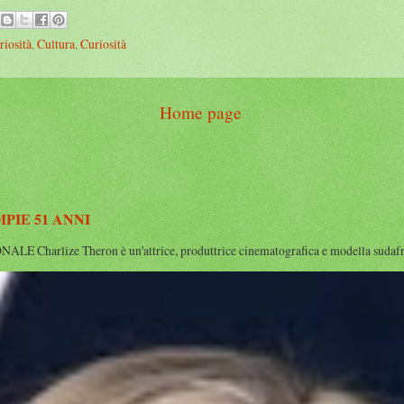
riosità
,
Cultura
,
Curiosità
Home page
IE 51 ANNI
rlize Theron è un'attrice, produttrice cinematografica e modella sudafrican