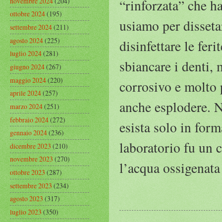
novembre 2024
(204)
“rinforzata” che h
ottobre 2024
(195)
usiamo per dissetar
settembre 2024
(211)
agosto 2024
(225)
disinfettare le feri
luglio 2024
(281)
sbiancare i denti,
giugno 2024
(267)
maggio 2024
(220)
corrosivo e molto 
aprile 2024
(257)
anche esplodere. 
marzo 2024
(251)
febbraio 2024
(272)
esista solo in form
gennaio 2024
(236)
laboratorio fu un 
dicembre 2023
(210)
novembre 2023
(270)
l’acqua ossigenata
ottobre 2023
(287)
settembre 2023
(234)
agosto 2023
(317)
luglio 2023
(350)