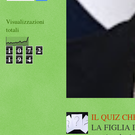
Visualizzazioni
totali
1
0
7
2
1
9
4
IL QUIZ CH
LA FIGLIA DI