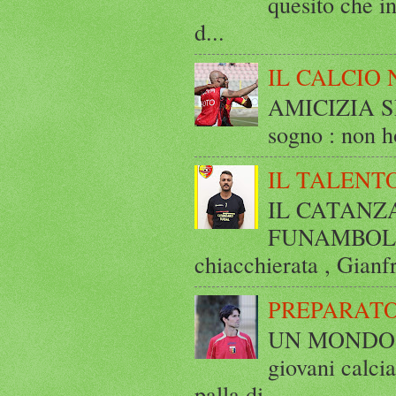
quesito che in
d...
IL CALCIO 
AMICIZIA SE
sogno : non ho
IL TALENT
IL CATANZ
FUNAMBOLICO
chiacchierata , Gianf
PREPARATO
UN MONDO A 
giovani calci
palla di ...