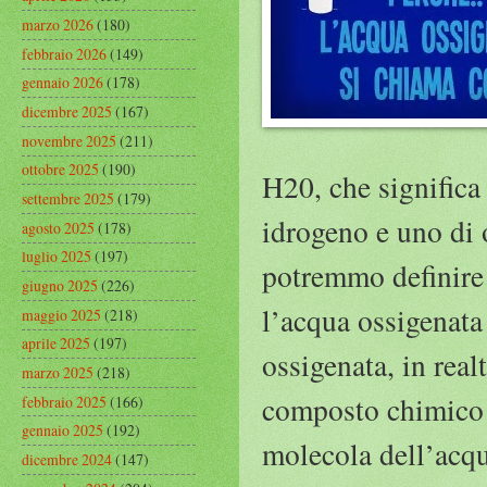
marzo 2026
(180)
febbraio 2026
(149)
gennaio 2026
(178)
dicembre 2025
(167)
novembre 2025
(211)
ottobre 2025
(190)
H20, che significa
settembre 2025
(179)
idrogeno e uno di 
agosto 2025
(178)
luglio 2025
(197)
potremmo definire 
giugno 2025
(226)
l’acqua ossigenata
maggio 2025
(218)
aprile 2025
(197)
ossigenata, in real
marzo 2025
(218)
composto chimico c
febbraio 2025
(166)
gennaio 2025
(192)
molecola dell’acqu
dicembre 2024
(147)