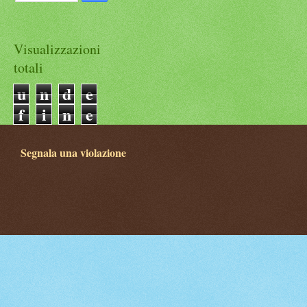
Visualizzazioni
totali
u
n
d
e
f
i
n
e
d
Segnala una violazione