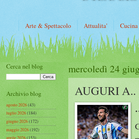
Arte & Spettacolo
Attualita'
Cucina
Cerca nel blog
mercoledì 24 giu
AUGURI A..
Archivio blog
agosto 2026
(43)
luglio 2026
(184)
giugno 2026
(172)
C
maggio 2026
(192)
m
aprile 2026
(153)