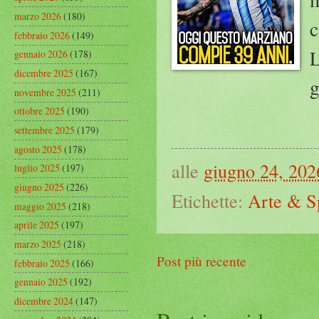
marzo 2026
(180)
c
febbraio 2026
(149)
L
gennaio 2026
(178)
dicembre 2025
(167)
g
novembre 2025
(211)
ottobre 2025
(190)
settembre 2025
(179)
agosto 2025
(178)
alle
giugno 24, 202
luglio 2025
(197)
giugno 2025
(226)
Etichette:
Arte & S
maggio 2025
(218)
aprile 2025
(197)
marzo 2025
(218)
Post più recente
febbraio 2025
(166)
gennaio 2025
(192)
dicembre 2024
(147)