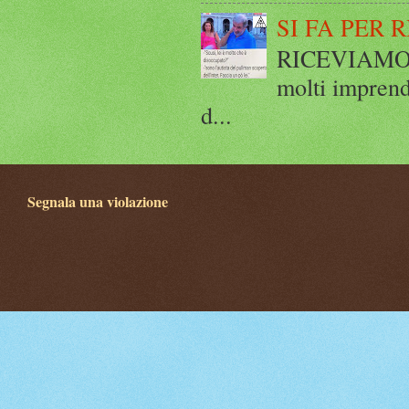
SI FA PER 
RICEVIAMO E
molti imprend
d...
Segnala una violazione