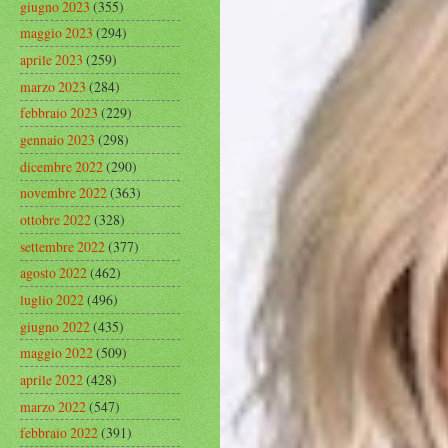
giugno 2023
(355)
maggio 2023
(294)
aprile 2023
(259)
marzo 2023
(284)
febbraio 2023
(229)
gennaio 2023
(298)
dicembre 2022
(290)
novembre 2022
(363)
ottobre 2022
(328)
settembre 2022
(377)
agosto 2022
(462)
luglio 2022
(496)
giugno 2022
(435)
maggio 2022
(509)
aprile 2022
(428)
marzo 2022
(547)
febbraio 2022
(391)