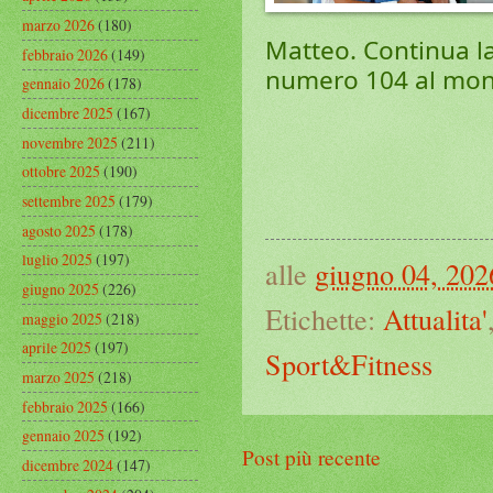
marzo 2026
(180)
Matteo. Continua la 
febbraio 2026
(149)
numero 104 al mond
gennaio 2026
(178)
dicembre 2025
(167)
novembre 2025
(211)
ottobre 2025
(190)
settembre 2025
(179)
agosto 2025
(178)
luglio 2025
(197)
alle
giugno 04, 202
giugno 2025
(226)
Etichette:
Attualita'
maggio 2025
(218)
aprile 2025
(197)
Sport&Fitness
marzo 2025
(218)
febbraio 2025
(166)
gennaio 2025
(192)
Post più recente
dicembre 2024
(147)