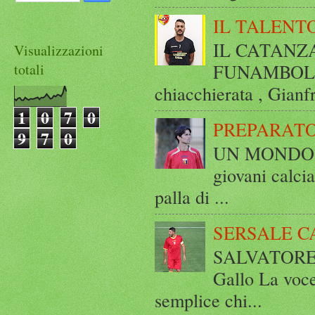
IL TALENT
IL CATANZ
Visualizzazioni
FUNAMBOLICO
totali
chiacchierata , Gianf
1
0
7
0
PREPARATO
9
7
0
UN MONDO A 
giovani calci
palla di ...
SERSALE C
SALVATORE 
Gallo La voce
semplice chi...