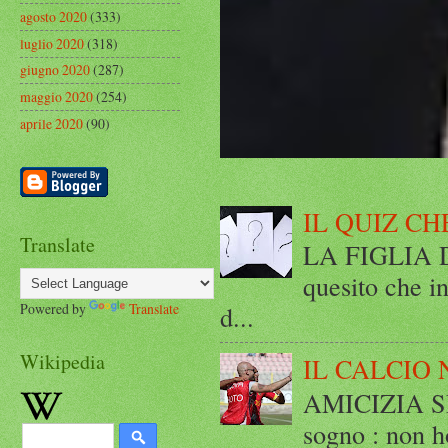
agosto 2020
(333)
luglio 2020
(318)
giugno 2020
(287)
maggio 2020
(254)
aprile 2020
(90)
IL QUIZ CH
Translate
LA FIGLIA DI
quesito che in
Powered by
Translate
d...
Wikipedia
IL CALCIO 
AMICIZIA SE
sogno : non ho