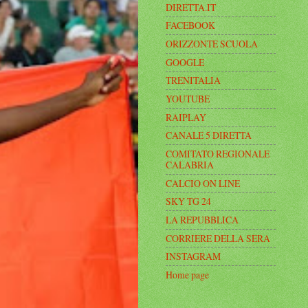
DIRETTA.IT
FACEBOOK
ORIZZONTE SCUOLA
GOOGLE
TRENITALIA
YOUTUBE
RAIPLAY
CANALE 5 DIRETTA
COMITATO REGIONALE
CALABRIA
CALCIO ON LINE
SKY TG 24
LA REPUBBLICA
CORRIERE DELLA SERA
INSTAGRAM
Home page