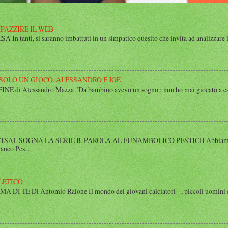
MPAZZIRE IL WEB
n tanti, si saranno imbattuti in un simpatico quesito che invita ad analizzare l’
 SOLO UN GIOCO. ALESSANDRO E JOE
di Alessandro Mazza "Da bambino avevo un sogno : non ho mai giocato a calcio 
SAL SOGNA LA SERIE B. PAROLA AL FUNAMBOLICO PESTICH Abbiamo inco
anco Pes...
LETICO
 TE Di Antomio Raione Il mondo dei giovani calciatori , piccoli uomini e