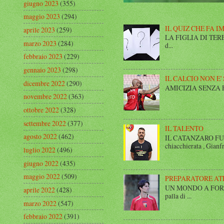
giugno 2023
(355)
maggio 2023
(294)
IL QUIZ CHE FA I
aprile 2023
(259)
LA FIGLIA DI TERESA I
marzo 2023
(284)
d...
febbraio 2023
(229)
gennaio 2023
(298)
IL CALCIO NON E'
dicembre 2022
(290)
AMICIZIA SENZA FINE 
novembre 2022
(363)
ottobre 2022
(328)
settembre 2022
(377)
IL TALENTO
agosto 2022
(462)
IL CATANZARO FUT
chiacchierata , Gianfr
luglio 2022
(496)
giugno 2022
(435)
maggio 2022
(509)
PREPARATORE AT
UN MONDO A FORMA DI
aprile 2022
(428)
palla di ...
marzo 2022
(547)
febbraio 2022
(391)