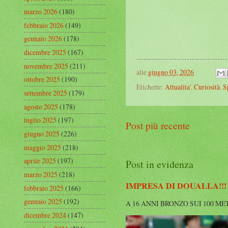
marzo 2026
(180)
febbraio 2026
(149)
gennaio 2026
(178)
dicembre 2025
(167)
novembre 2025
(211)
alle
giugno 03, 2026
ottobre 2025
(190)
Etichette:
Attualita'
,
Curiosità
,
S
settembre 2025
(179)
agosto 2025
(178)
luglio 2025
(197)
Post più recente
giugno 2025
(226)
maggio 2025
(218)
aprile 2025
(197)
Post in evidenza
marzo 2025
(218)
IMPRESA DI DOUALLA!!!
febbraio 2025
(166)
gennaio 2025
(192)
A 16 ANNI BRONZO SUI 100 METRI A
dicembre 2024
(147)