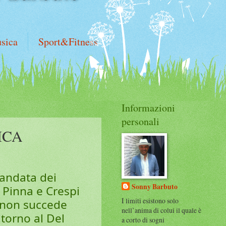
sica
Sport&Fitness
Informazioni
personali
ICA
 andata dei
Sonny Barbuto
o Pinna e Crespi
I limiti esistono solo
, non succede
nell’anima di colui il quale è
itorno al Del
a corto di sogni