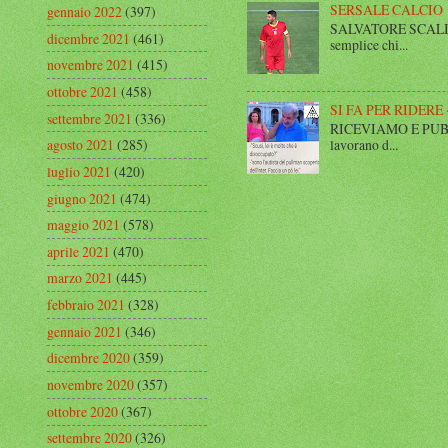
SERSALE CALCIO
gennaio 2022
(397)
SALVATORE SCALISE,
dicembre 2021
(461)
semplice chi...
novembre 2021
(415)
ottobre 2021
(458)
SI FA PER RIDERE 
settembre 2021
(336)
RICEVIAMO E PUBBLIC
lavorano d...
agosto 2021
(285)
luglio 2021
(420)
giugno 2021
(474)
maggio 2021
(578)
aprile 2021
(470)
marzo 2021
(445)
febbraio 2021
(328)
gennaio 2021
(346)
dicembre 2020
(359)
novembre 2020
(357)
ottobre 2020
(367)
settembre 2020
(326)