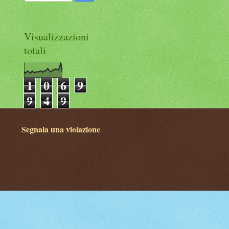
Visualizzazioni
totali
1
0
6
9
9
4
9
Segnala una violazione