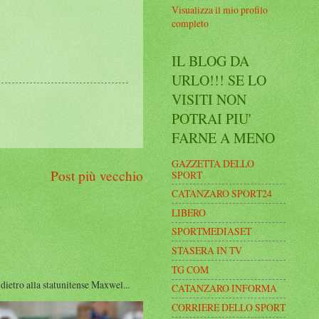
Visualizza il mio profilo
completo
IL BLOG DA
URLO!!! SE LO
VISITI NON
POTRAI PIU'
FARNE A MENO
GAZZETTA DELLO
Post più vecchio
SPORT
CATANZARO SPORT24
LIBERO
SPORTMEDIASET
STASERA IN TV
TG COM
ro alla statunitense Maxwel...
CATANZARO INFORMA
CORRIERE DELLO SPORT