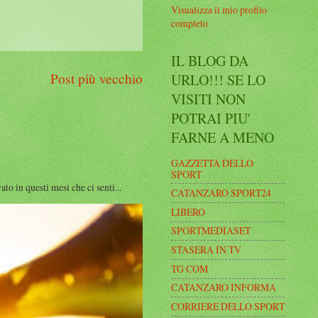
Visualizza il mio profilo
completo
IL BLOG DA
Post più vecchio
URLO!!! SE LO
VISITI NON
POTRAI PIU'
FARNE A MENO
GAZZETTA DELLO
SPORT
n questi mesi che ci senti...
CATANZARO SPORT24
LIBERO
SPORTMEDIASET
STASERA IN TV
TG COM
CATANZARO INFORMA
CORRIERE DELLO SPORT