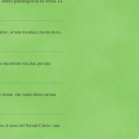
albero genealogico di tal Teresa. La
, se non tra amici, ma sin da ra...
ntrato via chat, per una
 donne che vanno dietro ad una
 cuore del Sersale Calcio : una