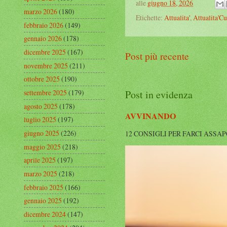
alle
giugno 18, 2026
marzo 2026
(180)
Etichette:
Attualita'
,
Attualita'Cu
febbraio 2026
(149)
gennaio 2026
(178)
dicembre 2025
(167)
Post più recente
novembre 2025
(211)
ottobre 2025
(190)
settembre 2025
(179)
Post in evidenza
agosto 2025
(178)
AVVINANDO
luglio 2025
(197)
giugno 2025
(226)
12 CONSIGLI PER FARCI ASSAPORARE L
maggio 2025
(218)
aprile 2025
(197)
marzo 2025
(218)
febbraio 2025
(166)
gennaio 2025
(192)
dicembre 2024
(147)