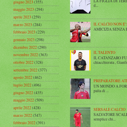
LA FIGLIA DI TERESA I
giugno 2023
(355)
d...
maggio 2023
(294)
aprile 2023
(259)
IL CALCIO NON E'
marzo 2023
(284)
AMICIZIA SENZA FINE 
febbraio 2023
(229)
gennaio 2023
(298)
dicembre 2022
(290)
IL TALENTO
novembre 2022
(363)
IL CATANZARO FUT
chiacchierata , Gianfr
ottobre 2022
(328)
settembre 2022
(377)
agosto 2022
(462)
PREPARATORE AT
luglio 2022
(496)
UN MONDO A FORMA DI
palla di ...
giugno 2022
(435)
maggio 2022
(509)
aprile 2022
(428)
SERSALE CALCIO
SALVATORE SCALISE,
marzo 2022
(547)
semplice chi...
febbraio 2022
(391)