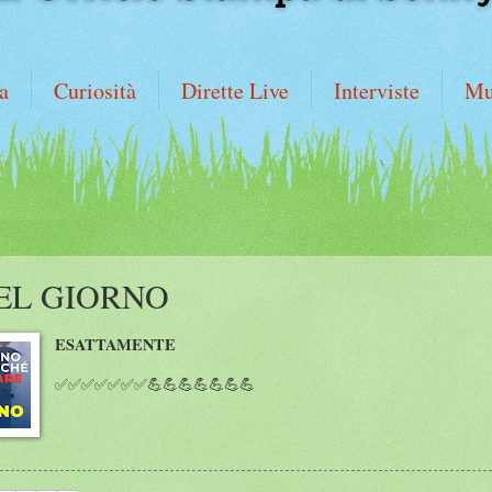
a
Curiosità
Dirette Live
Interviste
Mu
EL GIORNO
ESATTAMENTE
✅✅✅✅✅✅✅💪💪💪💪💪💪💪