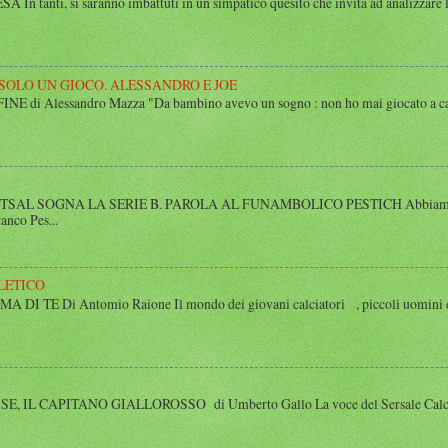
n tanti, si saranno imbattuti in un simpatico quesito che invita ad analizzare l’
 SOLO UN GIOCO. ALESSANDRO E JOE
di Alessandro Mazza "Da bambino avevo un sogno : non ho mai giocato a calcio 
SAL SOGNA LA SERIE B. PAROLA AL FUNAMBOLICO PESTICH Abbiamo inco
anco Pes...
LETICO
 TE Di Antomio Raione Il mondo dei giovani calciatori , piccoli uomini e
 IL CAPITANO GIALLOROSSO di Umberto Gallo La voce del Sersale Calcio, il