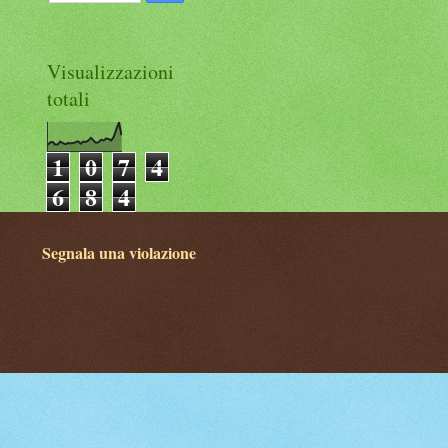
Visualizzazioni
totali
1
0
7
4
6
8
4
Segnala una violazione