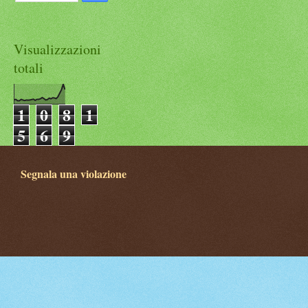
Visualizzazioni
totali
1
0
8
1
5
6
9
Segnala una violazione