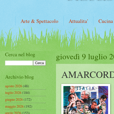
Arte & Spettacolo
Attualita'
Cucina
Cerca nel blog
giovedì 9 luglio 
AMARCOR
Archivio blog
agosto 2026
(48)
luglio 2026
(184)
giugno 2026
(172)
maggio 2026
(192)
aprile 2026
(153)