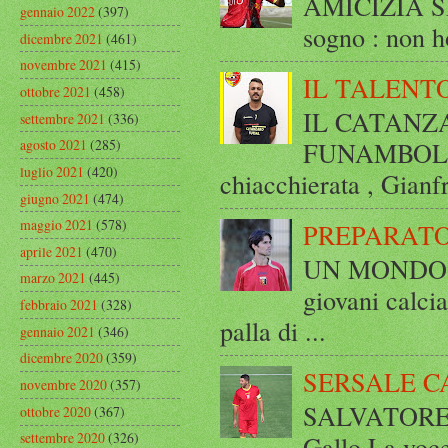
AMICIZIA SE
gennaio 2022
(397)
sogno : non ho
dicembre 2021
(461)
novembre 2021
(415)
IL TALENT
ottobre 2021
(458)
IL CATANZ
settembre 2021
(336)
FUNAMBOLICO
agosto 2021
(285)
luglio 2021
(420)
chiacchierata , Gianf
giugno 2021
(474)
maggio 2021
(578)
PREPARATO
aprile 2021
(470)
UN MONDO A 
marzo 2021
(445)
giovani calci
febbraio 2021
(328)
palla di ...
gennaio 2021
(346)
dicembre 2020
(359)
SERSALE C
novembre 2020
(357)
SALVATORE 
ottobre 2020
(367)
settembre 2020
(326)
Gallo La voce