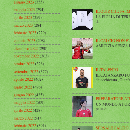
giugno 2023
(355)
maggio 2023
(294)
IL QUIZ CHE FA I
LA FIGLIA DI TERESA I
aprile 2023
(259)
d...
marzo 2023
(284)
febbraio 2023
(229)
IL CALCIO NON E'
gennaio 2023
(298)
AMICIZIA SENZA FINE 
dicembre 2022
(290)
novembre 2022
(363)
ottobre 2022
(328)
IL TALENTO
settembre 2022
(377)
IL CATANZARO FUT
agosto 2022
(462)
chiacchierata , Gianfr
luglio 2022
(496)
giugno 2022
(435)
PREPARATORE AT
maggio 2022
(509)
UN MONDO A FORMA DI
palla di ...
aprile 2022
(428)
marzo 2022
(547)
febbraio 2022
(391)
SERSALE CALCIO