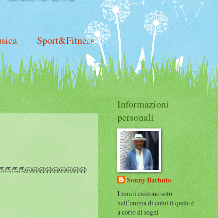
sica
Sport&Fitness
Informazioni
personali
👏👏👏😉😉😉😉😉😉😉😉😉
Sonny Barbuto
I limiti esistono solo
nell’anima di colui il quale è
a corto di sogni