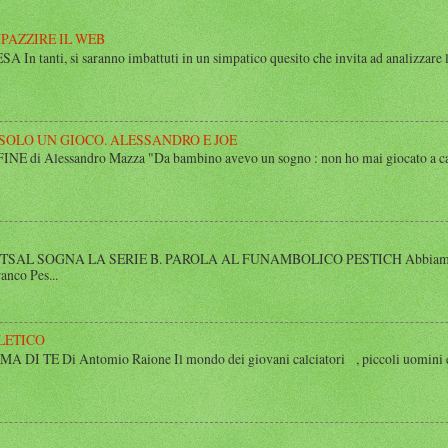
MPAZZIRE IL WEB
n tanti, si saranno imbattuti in un simpatico quesito che invita ad analizzare l’
 SOLO UN GIOCO. ALESSANDRO E JOE
di Alessandro Mazza "Da bambino avevo un sogno : non ho mai giocato a calcio 
SAL SOGNA LA SERIE B. PAROLA AL FUNAMBOLICO PESTICH Abbiamo inco
anco Pes...
LETICO
 TE Di Antomio Raione Il mondo dei giovani calciatori , piccoli uomini e