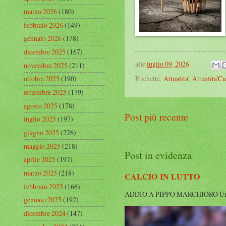
marzo 2026
(180)
febbraio 2026
(149)
gennaio 2026
(178)
dicembre 2025
(167)
alle
luglio 09, 2026
novembre 2025
(211)
Etichette:
Attualita'
,
Attualita'Cu
ottobre 2025
(190)
settembre 2025
(179)
agosto 2025
(178)
Post più recente
luglio 2025
(197)
giugno 2025
(226)
maggio 2025
(218)
Post in evidenza
aprile 2025
(197)
marzo 2025
(218)
CALCIO IN LUTTO
febbraio 2025
(166)
ADDIO A PIPPO MARCHIORO Un’altra g
gennaio 2025
(192)
dicembre 2024
(147)