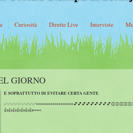
a
Curiosità
Dirette Live
Interviste
Mu
EL GIORNO
E SOPRATTUTTO DI EVITARE CERTA GENTE
✅✅✅✅✅✅✅✅✅👀👀👀👀👀👀👀👀👀💕💕💕💕💕💕💕💕💕👏👏👏👏👏👏
👍👍👍👍👍👍👍👀👀