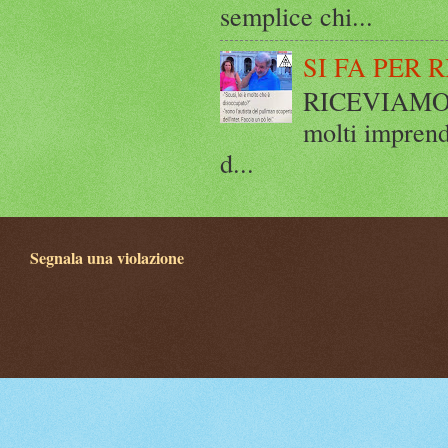
semplice chi...
SI FA PER 
RICEVIAMO E
molti imprend
d...
Segnala una violazione