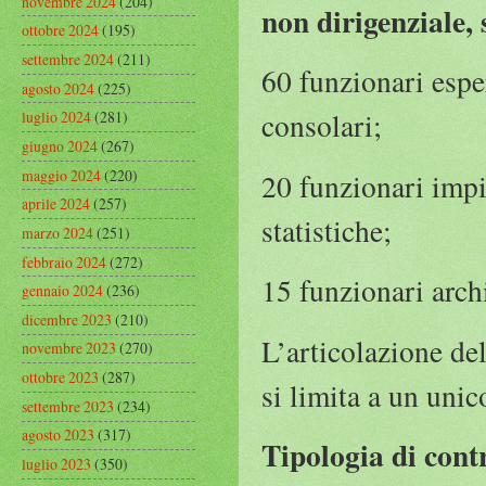
novembre 2024
(204)
non dirigenziale, 
ottobre 2024
(195)
settembre 2024
(211)
60 funzionari esper
agosto 2024
(225)
consolari;
luglio 2024
(281)
giugno 2024
(267)
maggio 2024
(220)
20 funzionari impi
aprile 2024
(257)
statistiche;
marzo 2024
(251)
febbraio 2024
(272)
15 funzionari archi
gennaio 2024
(236)
dicembre 2023
(210)
L’articolazione de
novembre 2023
(270)
ottobre 2023
(287)
si limita a un uni
settembre 2023
(234)
agosto 2023
(317)
Tipologia di con
luglio 2023
(350)