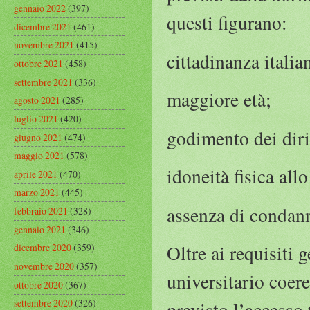
gennaio 2022
(397)
questi figurano:
dicembre 2021
(461)
novembre 2021
(415)
cittadinanza italia
ottobre 2021
(458)
settembre 2021
(336)
maggiore età;
agosto 2021
(285)
luglio 2021
(420)
godimento dei diritt
giugno 2021
(474)
maggio 2021
(578)
idoneità fisica al
aprile 2021
(470)
marzo 2021
(445)
assenza di condann
febbraio 2021
(328)
gennaio 2021
(346)
Oltre ai requisiti g
dicembre 2020
(359)
novembre 2020
(357)
universitario coeren
ottobre 2020
(367)
settembre 2020
(326)
previsto l’accesso 