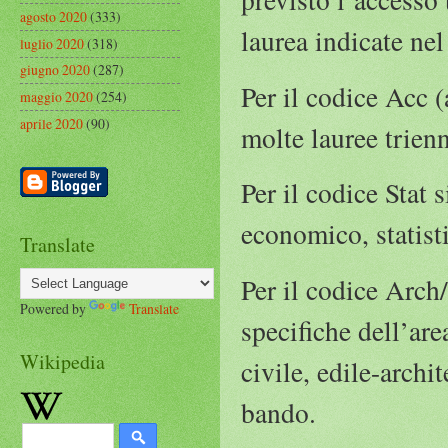
agosto 2020
(333)
laurea indicate nel
luglio 2020
(318)
giugno 2020
(287)
Per il codice Acc 
maggio 2020
(254)
aprile 2020
(90)
molte lauree trienn
Per il codice Stat 
economico, statisti
Translate
Per il codice Arch/
Powered by
Translate
specifiche dell’are
Wikipedia
civile, edile-archi
bando.