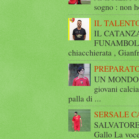
sogno : non ho
IL TALENT
IL CATANZ
FUNAMBOLICO
chiacchierata , Gianf
PREPARATO
UN MONDO A 
giovani calci
palla di ...
SERSALE C
SALVATORE 
Gallo La voce