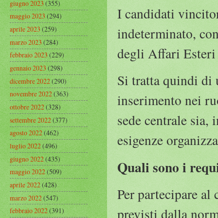
giugno 2023
(355)
I candidati vincit
maggio 2023
(294)
indeterminato, con
aprile 2023
(259)
marzo 2023
(284)
degli Affari Ester
febbraio 2023
(229)
gennaio 2023
(298)
Si tratta quindi d
dicembre 2022
(290)
novembre 2022
(363)
inserimento nei ruo
ottobre 2022
(328)
sede centrale sia, i
settembre 2022
(377)
agosto 2022
(462)
esigenze organizza
luglio 2022
(496)
giugno 2022
(435)
Quali sono i requi
maggio 2022
(509)
aprile 2022
(428)
Per partecipare al 
marzo 2022
(547)
previsti dalla nor
febbraio 2022
(391)