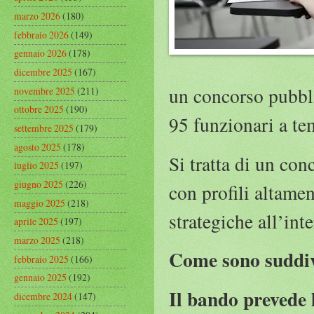
marzo 2026
(180)
febbraio 2026
(149)
gennaio 2026
(178)
dicembre 2025
(167)
un concorso pubblic
novembre 2025
(211)
ottobre 2025
(190)
95 funzionari a te
settembre 2025
(179)
agosto 2025
(178)
Si tratta di un con
luglio 2025
(197)
giugno 2025
(226)
con profili altament
maggio 2025
(218)
strategiche all’int
aprile 2025
(197)
marzo 2025
(218)
Come sono suddivi
febbraio 2025
(166)
gennaio 2025
(192)
Il bando prevede l
dicembre 2024
(147)