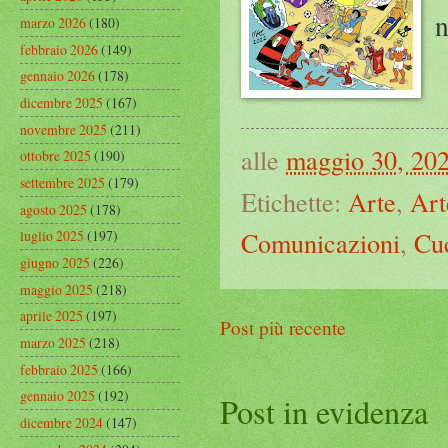
n
marzo 2026
(180)
febbraio 2026
(149)
gennaio 2026
(178)
dicembre 2025
(167)
novembre 2025
(211)
alle
maggio 30, 20
ottobre 2025
(190)
settembre 2025
(179)
Etichette:
Arte
,
Art
agosto 2025
(178)
Comunicazioni
,
Cu
luglio 2025
(197)
giugno 2025
(226)
maggio 2025
(218)
aprile 2025
(197)
Post più recente
marzo 2025
(218)
febbraio 2025
(166)
gennaio 2025
(192)
Post in evidenza
dicembre 2024
(147)