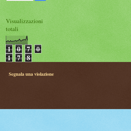
Visualizzazioni
totali
1
0
7
0
1
7
8
Segnala una violazione