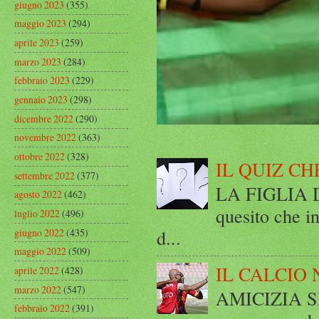
giugno 2023
(355)
maggio 2023
(294)
aprile 2023
(259)
marzo 2023
(284)
febbraio 2023
(229)
gennaio 2023
(298)
dicembre 2022
(290)
novembre 2022
(363)
ottobre 2022
(328)
IL QUIZ CH
settembre 2022
(377)
LA FIGLIA DI
agosto 2022
(462)
quesito che in
luglio 2022
(496)
d...
giugno 2022
(435)
maggio 2022
(509)
IL CALCIO 
aprile 2022
(428)
marzo 2022
(547)
AMICIZIA SE
febbraio 2022
(391)