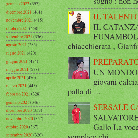
sogno : non ho
gennaio 2022
(397)
dicembre 2021
(461)
IL TALENT
novembre 2021
(415)
IL CATANZ
ottobre 2021
(458)
FUNAMBOLICO
settembre 2021
(336)
chiacchierata , Gianf
agosto 2021
(285)
luglio 2021
(420)
PREPARATO
giugno 2021
(474)
maggio 2021
(578)
UN MONDO A 
aprile 2021
(470)
giovani calci
marzo 2021
(445)
palla di ...
febbraio 2021
(328)
gennaio 2021
(346)
SERSALE C
dicembre 2020
(359)
SALVATORE 
novembre 2020
(357)
Gallo La voce
ottobre 2020
(367)
semplice chi...
settembre 2020
(326)