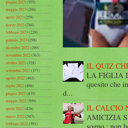
giugno 2023
(355)
maggio 2023
(294)
aprile 2023
(259)
marzo 2023
(284)
febbraio 2023
(229)
gennaio 2023
(298)
dicembre 2022
(290)
novembre 2022
(363)
ottobre 2022
(328)
IL QUIZ CH
settembre 2022
(377)
LA FIGLIA DI
agosto 2022
(462)
quesito che in
luglio 2022
(496)
d...
giugno 2022
(435)
maggio 2022
(509)
IL CALCIO 
aprile 2022
(428)
AMICIZIA SE
marzo 2022
(547)
febbraio 2022
(391)
sogno : non ho