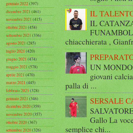
gennaio 2022
(397)
IL TALENT
dicembre 2021
(461)
novembre 2021
(415)
IL CATANZ
ottobre 2021
(458)
FUNAMBOLICO
settembre 2021
(336)
chiacchierata , Gianf
agosto 2021
(285)
luglio 2021
(420)
PREPARATO
giugno 2021
(474)
UN MONDO A 
maggio 2021
(578)
giovani calci
aprile 2021
(470)
marzo 2021
(445)
palla di ...
febbraio 2021
(328)
SERSALE C
gennaio 2021
(346)
dicembre 2020
(359)
SALVATORE 
novembre 2020
(357)
Gallo La voce
ottobre 2020
(367)
semplice chi...
settembre 2020
(326)