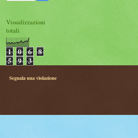
Visualizzazioni
totali
1
0
6
8
5
9
3
Segnala una violazione