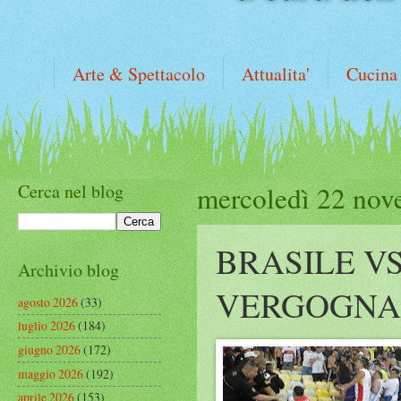
Arte & Spettacolo
Attualita'
Cucina
Cerca nel blog
mercoledì 22 nov
BRASILE V
Archivio blog
VERGOGNA 
agosto 2026
(33)
luglio 2026
(184)
giugno 2026
(172)
maggio 2026
(192)
aprile 2026
(153)