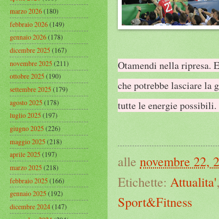
marzo 2026
(180)
febbraio 2026
(149)
gennaio 2026
(178)
dicembre 2025
(167)
novembre 2025
(211)
Otamendi nella ripresa. 
ottobre 2025
(190)
che potrebbe lasciare la 
settembre 2025
(179)
agosto 2025
(178)
tutte le energie possibili
luglio 2025
(197)
giugno 2025
(226)
maggio 2025
(218)
aprile 2025
(197)
alle
novembre 22, 
marzo 2025
(218)
Etichette:
Attualita'
febbraio 2025
(166)
gennaio 2025
(192)
Sport&Fitness
dicembre 2024
(147)