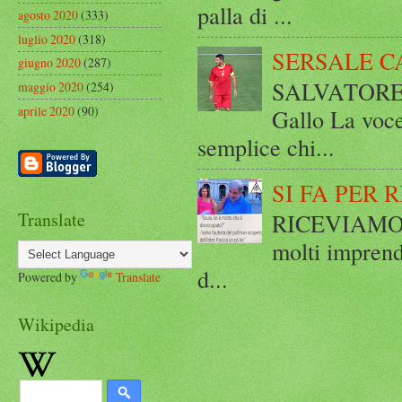
palla di ...
agosto 2020
(333)
luglio 2020
(318)
SERSALE C
giugno 2020
(287)
SALVATORE 
maggio 2020
(254)
aprile 2020
(90)
Gallo La voce
semplice chi...
SI FA PER 
Translate
RICEVIAMO E
molti imprend
d...
Powered by
Translate
Wikipedia