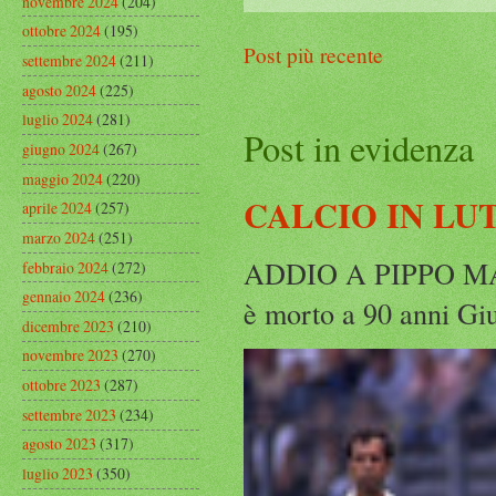
novembre 2024
(204)
ottobre 2024
(195)
Post più recente
settembre 2024
(211)
agosto 2024
(225)
luglio 2024
(281)
Post in evidenza
giugno 2024
(267)
maggio 2024
(220)
CALCIO IN LU
aprile 2024
(257)
marzo 2024
(251)
ADDIO A PIPPO MARC
febbraio 2024
(272)
gennaio 2024
(236)
è morto a 90 anni Gius
dicembre 2023
(210)
novembre 2023
(270)
ottobre 2023
(287)
settembre 2023
(234)
agosto 2023
(317)
luglio 2023
(350)