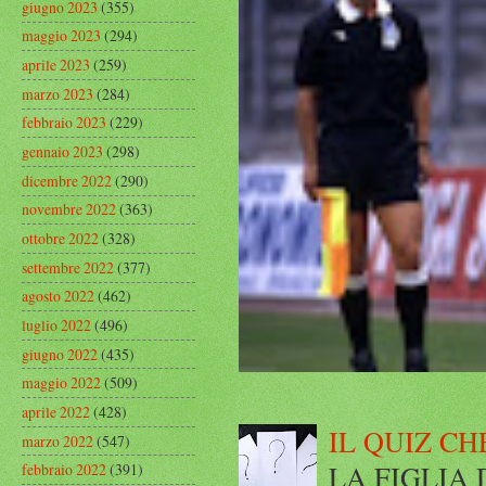
giugno 2023
(355)
maggio 2023
(294)
aprile 2023
(259)
marzo 2023
(284)
febbraio 2023
(229)
gennaio 2023
(298)
dicembre 2022
(290)
novembre 2022
(363)
ottobre 2022
(328)
settembre 2022
(377)
agosto 2022
(462)
luglio 2022
(496)
giugno 2022
(435)
maggio 2022
(509)
aprile 2022
(428)
IL QUIZ CH
marzo 2022
(547)
LA FIGLIA DI
febbraio 2022
(391)