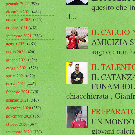
gennaio 2022
(397)
quesito che in
dicembre 2021
(461)
d...
novembre 2021
(415)
ottobre 2021
(458)
IL CALCIO 
settembre 2021
(336)
AMICIZIA SE
agosto 2021
(285)
sogno : non ho
luglio 2021
(420)
giugno 2021
(474)
IL TALENT
maggio 2021
(578)
IL CATANZ
aprile 2021
(470)
FUNAMBOLICO
marzo 2021
(445)
febbraio 2021
(328)
chiacchierata , Gianf
gennaio 2021
(346)
dicembre 2020
(359)
PREPARATO
novembre 2020
(357)
UN MONDO A 
ottobre 2020
(367)
giovani calci
settembre 2020
(326)