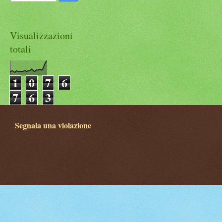
Visualizzazioni
totali
1
0
7
6
7
6
3
Segnala una violazione