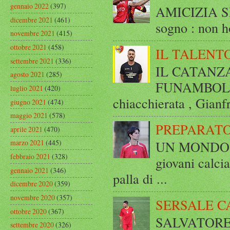
gennaio 2022
(397)
AMICIZIA SE
dicembre 2021
(461)
sogno : non ho
novembre 2021
(415)
ottobre 2021
(458)
IL TALENT
settembre 2021
(336)
IL CATANZ
agosto 2021
(285)
FUNAMBOLICO
luglio 2021
(420)
chiacchierata , Gianf
giugno 2021
(474)
maggio 2021
(578)
PREPARATO
aprile 2021
(470)
UN MONDO A 
marzo 2021
(445)
febbraio 2021
(328)
giovani calci
gennaio 2021
(346)
palla di ...
dicembre 2020
(359)
novembre 2020
(357)
SERSALE C
ottobre 2020
(367)
SALVATORE 
settembre 2020
(326)