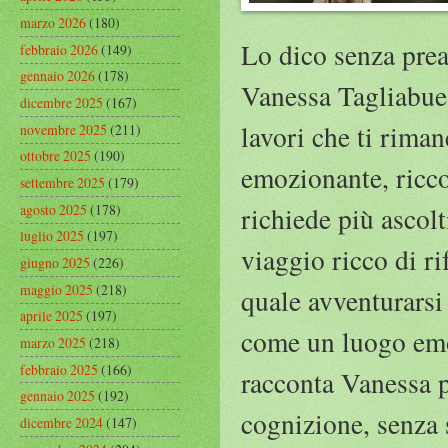
marzo 2026
(180)
Lo dico senza prea
febbraio 2026
(149)
gennaio 2026
(178)
Vanessa Tagliabue 
dicembre 2025
(167)
lavori che ti riman
novembre 2025
(211)
ottobre 2025
(190)
emozionante, ricco
settembre 2025
(179)
agosto 2025
(178)
richiede più ascolt
luglio 2025
(197)
viaggio ricco di r
giugno 2025
(226)
maggio 2025
(218)
quale avventurarsi 
aprile 2025
(197)
come un luogo emot
marzo 2025
(218)
febbraio 2025
(166)
racconta Vanessa p
gennaio 2025
(192)
cognizione, senza s
dicembre 2024
(147)