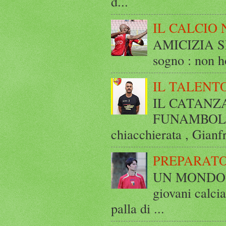
d...
IL CALCIO 
AMICIZIA SE
sogno : non ho
IL TALENT
IL CATANZ
FUNAMBOLICO
chiacchierata , Gianf
PREPARATO
UN MONDO A 
giovani calci
palla di ...