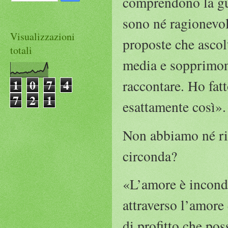
comprendono la gue
sono né ragionevoli
Visualizzazioni
proposte che ascol
totali
media e sopprimono
1
0
7
4
raccontare. Ho fatt
7
2
1
esattamente così».
Non abbiamo né ris
circonda?
«L’amore è incondi
attraverso l’amore
di profitto che po