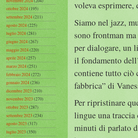
novembre 2024
(204)
voleva esprimere, 
ottobre 2024
(195)
settembre 2024
(211)
Siamo nel jazz, mu
agosto 2024
(225)
sono frontman ma 
luglio 2024
(281)
giugno 2024
(267)
per dialogare, un l
maggio 2024
(220)
il fondamento dell
aprile 2024
(257)
marzo 2024
(251)
contiene tutto ciò 
febbraio 2024
(272)
gennaio 2024
(236)
fabbrica” di Vanes
dicembre 2023
(210)
novembre 2023
(270)
Per ripristinare qu
ottobre 2023
(287)
lingue una tracci
settembre 2023
(234)
agosto 2023
(317)
minuti di parlato d
luglio 2023
(350)