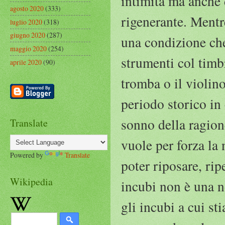
intimità ma anche d
agosto 2020
(333)
rigenerante. Mentre
luglio 2020
(318)
giugno 2020
(287)
una condizione che
maggio 2020
(254)
strumenti col timb
aprile 2020
(90)
tromba o il violino
periodo storico in 
sonno della ragion
Translate
vuole per forza la 
Powered by
Translate
poter riposare, rip
Wikipedia
incubi non è una no
gli incubi a cui s