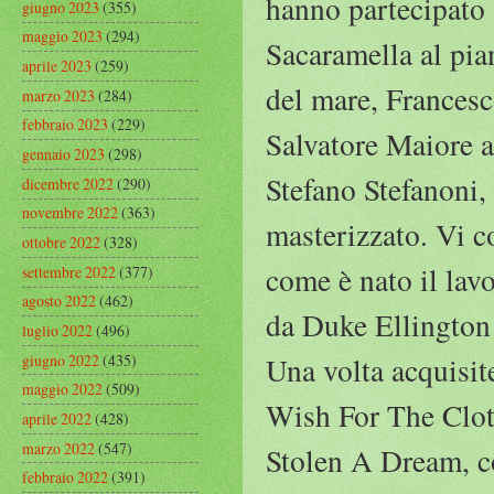
hanno partecipato a
giugno 2023
(355)
maggio 2023
(294)
Sacaramella al pia
aprile 2023
(259)
del mare, Francesco
marzo 2023
(284)
febbraio 2023
(229)
Salvatore Maiore al
gennaio 2023
(298)
Stefano Stefanoni,
dicembre 2022
(290)
novembre 2022
(363)
masterizzato. Vi c
ottobre 2022
(328)
come è nato il lavo
settembre 2022
(377)
agosto 2022
(462)
da Duke Ellington 
luglio 2022
(496)
giugno 2022
(435)
Una volta acquisite
maggio 2022
(509)
Wish For The Cloth
aprile 2022
(428)
marzo 2022
(547)
Stolen A Dream, con
febbraio 2022
(391)