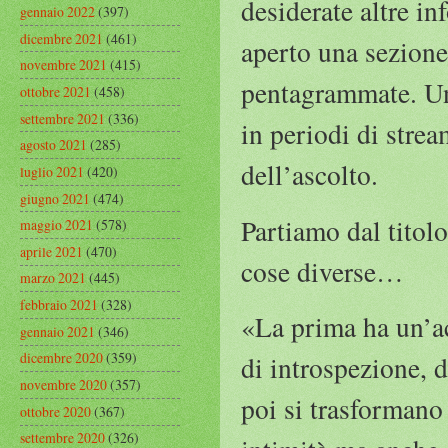
desiderate altre i
gennaio 2022
(397)
dicembre 2021
(461)
aperto una sezione 
novembre 2021
(415)
pentagrammate. Un’
ottobre 2021
(458)
settembre 2021
(336)
in periodi di strea
agosto 2021
(285)
dell’ascolto.
luglio 2021
(420)
giugno 2021
(474)
Partiamo dal titolo
maggio 2021
(578)
aprile 2021
(470)
cose diverse…
marzo 2021
(445)
febbraio 2021
(328)
«La prima ha un’ac
gennaio 2021
(346)
dicembre 2020
(359)
di introspezione, 
novembre 2020
(357)
poi si trasformano 
ottobre 2020
(367)
settembre 2020
(326)