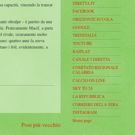
DIRETTA.IT
a capacità, vincendo la transat
FACEBOOK
ORIZZONTE SCUOLA
i oltralpe – è partito da una
GOOGLE
ile. Praticamente Macif, a parte
el rivale, sicuramente molto
TRENITALIA
eno: quattro anni fa aveva
YOUTUBE
ano i foil, evidentemente, a
RAIPLAY
CANALE 5 DIRETTA
COMITATO REGIONALE
CALABRIA
CALCIO ON LINE
SKY TG 24
LA REPUBBLICA
CORRIERE DELLA SERA
INSTAGRAM
Home page
Post più vecchio