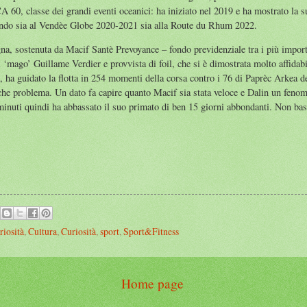
 60, classe dei grandi eventi oceanici: ha iniziato nel 2019 e ha mostrato la su
ondo sia al Vendèe Globe 2020-2021 sia alla Route du Rhum 2022.
stenuta da Macif Santè Prevoyance – fondo previdenziale tra i più important
 ‘mago’ Guillame Verdier e provvista di foil, che si è dimostrata molto affidab
a, ha guidato la flotta in 254 momenti della corsa contro i 76 di Paprèc Arkea d
he problema. Un dato fa capire quanto Macif sia stata veloce e Dalin un fenom
minuti quindi ha abbassato il suo primato di ben 15 giorni abbondanti. Non bast
riosità
,
Cultura
,
Curiosità
,
sport
,
Sport&Fitness
Home page