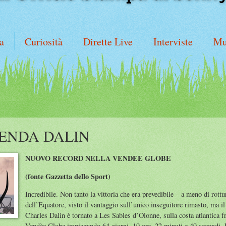
a
Curiosità
Dirette Live
Interviste
Mu
ENDA DALIN
NUOVO RECORD NELLA VENDEE GLOBE
(fonte Gazzetta dello Sport)
Incredibile. Non tanto la vittoria che era prevedibile – a meno di rott
dell’Equatore, visto il vantaggio sull’unico inseguitore rimasto, ma 
Charles Dalin è tornato a Les Sables d’Olonne, sulla costa atlantica fr
Vendèe Globe impiegando 64 giorni, 19 ore, 22 minuti e 49 secondi. 