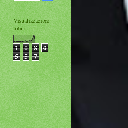
Visualizzazioni
totali
1
0
8
0
5
5
7