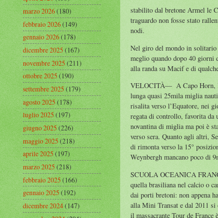
stabilito dal bretone Armel le 
marzo 2026
(180)
traguardo non fosse stato ralle
febbraio 2026
(149)
nodi.
gennaio 2026
(178)
Nel giro del mondo in solitario
dicembre 2025
(167)
meglio quando dopo 40 giorni d
novembre 2025
(211)
alla randa su Macif e di qualche
ottobre 2025
(190)
VELOCITÀ— A Capo Horn, Richom
settembre 2025
(179)
lunga quasi 25mila miglia nauti
agosto 2025
(178)
risalita verso l’Equatore, nei g
luglio 2025
(197)
regata di controllo, favorita d
novantina di miglia ma poi è st
giugno 2025
(226)
verso sera. Quanto agli altri, S
maggio 2025
(218)
di rimonta verso la 15° posizione
aprile 2025
(197)
Weynbergh mancano poco di 9mi
marzo 2025
(218)
SCUOLA OCEANICA FRANCESE— Da
febbraio 2025
(166)
quella brasiliana nel calcio o 
gennaio 2025
(192)
dai porti bretoni: non appena ha
alla Mini Transat e dal 2011 si
dicembre 2024
(147)
il massacrante Tour de France è 