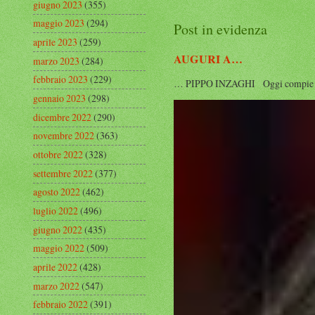
giugno 2023
(355)
maggio 2023
(294)
Post in evidenza
aprile 2023
(259)
AUGURI A…
marzo 2023
(284)
febbraio 2023
(229)
… PIPPO INZAGHI Oggi compie 53 anni
gennaio 2023
(298)
dicembre 2022
(290)
novembre 2022
(363)
ottobre 2022
(328)
settembre 2022
(377)
agosto 2022
(462)
luglio 2022
(496)
giugno 2022
(435)
maggio 2022
(509)
aprile 2022
(428)
marzo 2022
(547)
febbraio 2022
(391)