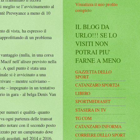
Visualizza il mio profilo
di meglio se l’avvicinamento al
completo
antè Prevoyance a meno di 10
IL BLOG DA
o di vista, ha espresso il
URLO!!! SE LO
approfittando di un problema
VISITI NON
POTRAI PIU'
ntaggio (nulla, in una corsa
FARNE A MENO
Macif nell’aliseo previsto nella
o. A quel punto è stata una
GAZZETTA DELLO
nale si è avvicinato a una
SPORT
arrivare – mentre scriviamo –
CATANZARO SPORT24
dote – impegnato in un tentativo
LIBERO
tario in gara - al belga Denis Van
SPORTMEDIASET
STASERA IN TV
r numeri e qualità- quanto
TG COM
va ogni partenza delle transat
fatto notare con il secondo posto
CATANZARO INFORMA
lizzato per un campionato dove
CORRIERE DELLO SPORT
oli assoluti, nel 2014 e 2016.