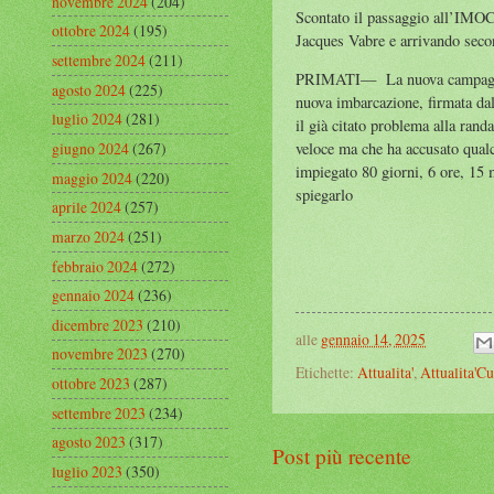
novembre 2024
(204)
Scontato il passaggio all’IMOCA
ottobre 2024
(195)
Jacques Vabre e arrivando sec
settembre 2024
(211)
PRIMATI— La nuova campagna, so
agosto 2024
(225)
nuova imbarcazione, firmata dal
luglio 2024
(281)
il già citato problema alla rand
giugno 2024
(267)
veloce ma che ha accusato qualc
impiegato 80 giorni, 6 ore, 15 
maggio 2024
(220)
spiegarlo
aprile 2024
(257)
marzo 2024
(251)
febbraio 2024
(272)
gennaio 2024
(236)
dicembre 2023
(210)
alle
gennaio 14, 2025
novembre 2023
(270)
Etichette:
Attualita'
,
Attualita'Cu
ottobre 2023
(287)
settembre 2023
(234)
agosto 2023
(317)
Post più recente
luglio 2023
(350)