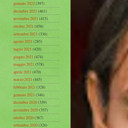
gennaio 2022
(397)
dicembre 2021
(461)
novembre 2021
(415)
ottobre 2021
(458)
settembre 2021
(336)
agosto 2021
(285)
luglio 2021
(420)
giugno 2021
(474)
maggio 2021
(578)
aprile 2021
(470)
marzo 2021
(445)
febbraio 2021
(328)
gennaio 2021
(346)
dicembre 2020
(359)
novembre 2020
(357)
ottobre 2020
(367)
settembre 2020
(326)