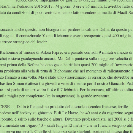
Clèac’h nell’edizione 2016-2017: 74 giorni, 3 ore e 35 minuti. E avrebbe fatto 
ntato da condizioni di poco vento che hanno fatto scendere la media di Macif S
 succede anche questo, non bisogna mai perdere la calma e Dalin, da questo punt
i regata, il connazionale Yoann Richomme aveva recuperato quasi 400 miglia, 
 errore strategico del leader.
me al timone di Arkea Paprec era passato con soli 9 minuti e mezzo di va
che) e stava guadagnando ancora. Ma Dalin puntava sulla maggiore velocità di 
iorni prima della Befana ha dato gas e ha rifilato quasi 200 miglia all’avversari
a un problema alla vela di prua di Richomme che nel momento di rallentamento fi
ato frenato a sua volta. Ma è stato uno straordinario avversario, che dovrebbe 
ebastien Simon è atteso tra giovedì e venerdì mentre per il nostro Giancarlo Pe
 – si parla di un arrivo tra il 4 e il 7 febbraio. Per la cronaca, all’ultimo soli
la miglia per completare (ce lo auguriamo) la grande avventura.
lin è l’ennesimo prodotto della scuola oceanica francese, fertile – pe
canadese nell’hockey su ghiaccio. È di Le Havre, ha 40 anni e da ragazzino segui
 potuto, è salito sulle barche d’altura. Diventato professionista, nel 2008 si è 
 è cimentato sui Figaro 40 – scafi lunghi 12 metri – che in Francia vengono uti
la prova numero 1. Charlie vi ha corso sette stagioni, portandosi a casa due tit