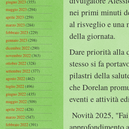
divulgatore Alessi
giugno 2023
(355)
maggio 2023
(294)
nei primi minuti d
aprile 2023
(259)
al risveglio e una 
marzo 2023
(284)
febbraio 2023
(229)
della giornata.
gennaio 2023
(298)
dicembre 2022
(290)
Dare priorità alla 
novembre 2022
(363)
stesso si fa porta
ottobre 2022
(328)
settembre 2022
(377)
pilastri della salut
agosto 2022
(462)
che Dorelan promu
luglio 2022
(496)
giugno 2022
(435)
eventi e attività ed
maggio 2022
(509)
aprile 2022
(428)
Novità 2025, "Fai 
marzo 2022
(547)
approfondimento al
febbraio 2022
(391)