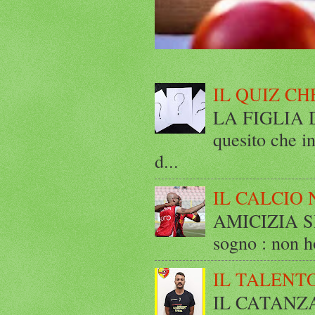
IL QUIZ CH
LA FIGLIA DI
quesito che in
d...
IL CALCIO 
AMICIZIA SE
sogno : non ho
IL TALENT
IL CATANZ