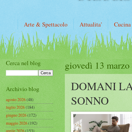
Arte & Spettacolo
Attualita'
Cucina
Cerca nel blog
giovedì 13 marzo
DOMANI LA
Archivio blog
SONNO
agosto 2026
(48)
luglio 2026
(184)
giugno 2026
(172)
maggio 2026
(192)
aprile 2026
(153)