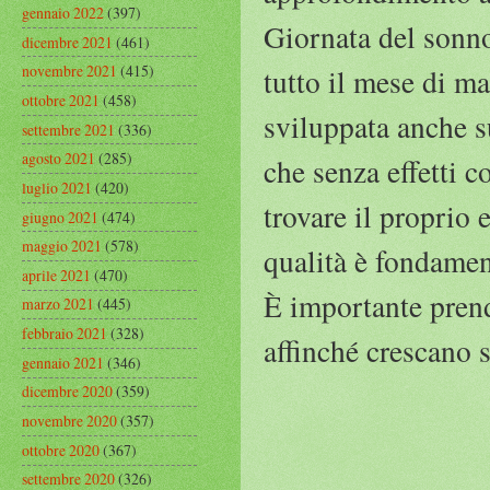
gennaio 2022
(397)
Giornata del sonno
dicembre 2021
(461)
novembre 2021
(415)
tutto il mese di m
ottobre 2021
(458)
sviluppata anche s
settembre 2021
(336)
agosto 2021
(285)
che senza effetti co
luglio 2021
(420)
trovare il proprio
giugno 2021
(474)
maggio 2021
(578)
qualità è fondament
aprile 2021
(470)
È importante prend
marzo 2021
(445)
febbraio 2021
(328)
affinché crescano s
gennaio 2021
(346)
dicembre 2020
(359)
novembre 2020
(357)
ottobre 2020
(367)
settembre 2020
(326)