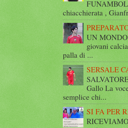
FUNAMBOLICO
chiacchierata , Gianf
PREPARATO
UN MONDO A 
giovani calci
palla di ...
SERSALE C
SALVATORE 
Gallo La voce
semplice chi...
SI FA PER 
RICEVIAMO E