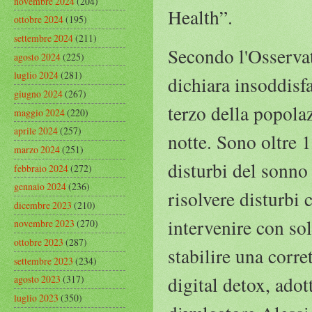
novembre 2024
(204)
Health”.
ottobre 2024
(195)
settembre 2024
(211)
Secondo l'Osservat
agosto 2024
(225)
luglio 2024
(281)
dichiara insoddisfa
giugno 2024
(267)
terzo della popolaz
maggio 2024
(220)
aprile 2024
(257)
notte. Sono oltre 1
marzo 2024
(251)
disturbi del sonno 
febbraio 2024
(272)
gennaio 2024
(236)
risolvere disturbi
dicembre 2023
(210)
intervenire con so
novembre 2023
(270)
ottobre 2023
(287)
stabilire una corre
settembre 2023
(234)
digital detox, ado
agosto 2023
(317)
luglio 2023
(350)