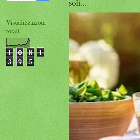
soli...
Visualizzazioni
totali
1
0
8
1
3
9
5