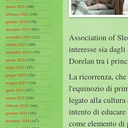
marzo 2026
(180)
febbraio 2026
(149)
gennaio 2026
(178)
dicembre 2025
(167)
Association of Sle
novembre 2025
(211)
ottobre 2025
(190)
interesse sia dagli
settembre 2025
(179)
Dorelan tra i princ
agosto 2025
(178)
luglio 2025
(197)
La ricorrenza, che
giugno 2025
(226)
maggio 2025
(218)
l'equinozio di pri
aprile 2025
(197)
legato alla cultura
marzo 2025
(218)
febbraio 2025
(166)
intento di educare 
gennaio 2025
(192)
dicembre 2024
(147)
come elemento di p