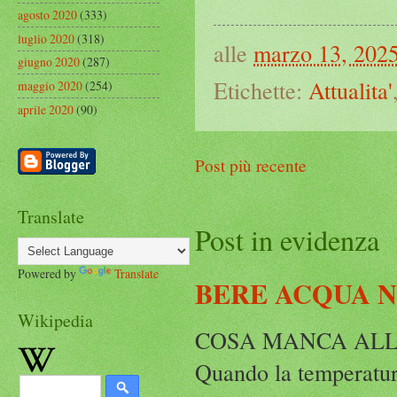
agosto 2020
(333)
luglio 2020
(318)
alle
marzo 13, 202
giugno 2020
(287)
Etichette:
Attualita'
maggio 2020
(254)
aprile 2020
(90)
Post più recente
Translate
Post in evidenza
Powered by
Translate
BERE ACQUA 
Wikipedia
COSA MANCA ALLA
Quando la temperatura