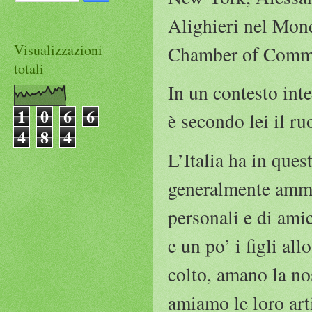
Alighieri nel Mond
Visualizzazioni
Chamber of Comme
totali
In un contesto inte
1
0
6
6
è secondo lei il ru
4
8
4
L’Italia ha in que
generalmente ammir
personali e di amic
e un po’ i figli al
colto, amano la nos
amiamo le loro arti