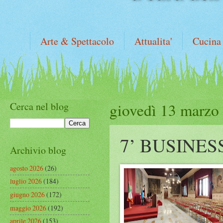
Arte & Spettacolo
Attualita'
Cucina
Cerca nel blog
giovedì 13 marzo
7’ BUSINE
Archivio blog
agosto 2026
(26)
luglio 2026
(184)
giugno 2026
(172)
maggio 2026
(192)
aprile 2026
(153)