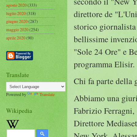
secondo il "New Yo
agosto 2020
(333)
direttore de "L'Uni
luglio 2020
(318)
giugno 2020
(287)
storico giornalista
maggio 2020
(254)
bellissime invenzi
aprile 2020
(90)
"Sole 24 Ore" e Be
programma Elisir.
Translate
Chi fa parte della 
Powered by
Translate
Abbiamo una giuria
Fabrizio Ferragni, 
Wikipedia
Direttore Mediase
New York, Alessan