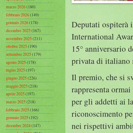
marzo 2026
(180)
febbraio 2026
(149)
Deputati ospiterà 
gennaio 2026
(178)
dicembre 2025
(167)
International Awar
novembre 2025
(211)
15° anniversario d
ottobre 2025
(190)
settembre 2025
(179)
privata di italian
agosto 2025
(178)
luglio 2025
(197)
Il premio, che si 
giugno 2025
(226)
maggio 2025
(218)
rappresenta ormai 
aprile 2025
(197)
per gli addetti ai
marzo 2025
(218)
febbraio 2025
(166)
riconoscimento per 
gennaio 2025
(192)
nei rispettivi amb
dicembre 2024
(147)