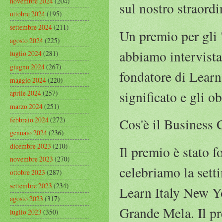
novembre 2024
(204)
sul nostro straordi
ottobre 2024
(195)
settembre 2024
(211)
Un premio per gli "
agosto 2024
(225)
abbiamo intervista
luglio 2024
(281)
giugno 2024
(267)
fondatore di Learn
maggio 2024
(220)
significato e gli ob
aprile 2024
(257)
marzo 2024
(251)
febbraio 2024
(272)
Cos'è il Business
gennaio 2024
(236)
dicembre 2023
(210)
Il premio è stato 
novembre 2023
(270)
celebriamo la sett
ottobre 2023
(287)
settembre 2023
(234)
Learn Italy New Yo
agosto 2023
(317)
Grande Mela. Il pr
luglio 2023
(350)