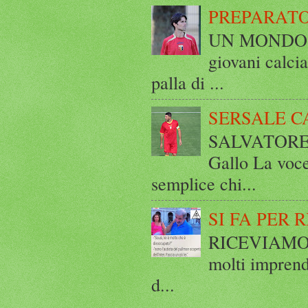
PREPARATO
UN MONDO A 
giovani calci
palla di ...
SERSALE C
SALVATORE 
Gallo La voce
semplice chi...
SI FA PER 
RICEVIAMO E
molti imprend
d...