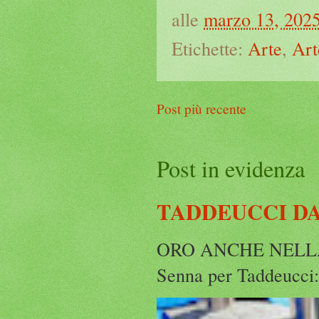
alle
marzo 13, 202
Etichette:
Arte
,
Art
Post più recente
Post in evidenza
TADDEUCCI D
ORO ANCHE NELLA 5 K
Senna per Taddeucci: 