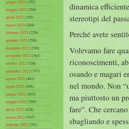
giugno 2023
(355)
dinamica efficiente
maggio 2023
(294)
stereotipi del pass
aprile 2023
(259)
marzo 2023
(284)
Perché avete senti
febbraio 2023
(229)
gennaio 2023
(298)
Volevamo fare qualc
dicembre 2022
(290)
novembre 2022
(363)
riconoscimenti, a
ottobre 2022
(328)
settembre 2022
(377)
osando e magari er
agosto 2022
(462)
nel mondo. Non “un
luglio 2022
(496)
giugno 2022
(435)
ma piuttosto un pr
maggio 2022
(509)
fare”. Che cercano
aprile 2022
(428)
marzo 2022
(547)
sbagliando e spesso
febbraio 2022
(391)