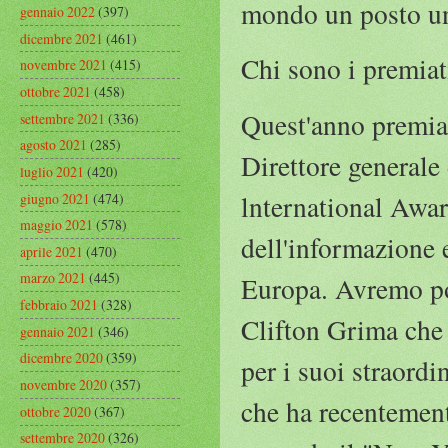
mondo un posto un
gennaio 2022
(397)
dicembre 2021
(461)
Chi sono i premia
novembre 2021
(415)
ottobre 2021
(458)
Quest'anno premia
settembre 2021
(336)
agosto 2021
(285)
Direttore generale
luglio 2021
(420)
lnternational Awar
giugno 2021
(474)
maggio 2021
(578)
dell'informazione e
aprile 2021
(470)
marzo 2021
(445)
Europa. Avremo poi
febbraio 2021
(328)
Clifton Grima che 
gennaio 2021
(346)
dicembre 2020
(359)
per i suoi straord
novembre 2020
(357)
che ha recentement
ottobre 2020
(367)
settembre 2020
(326)