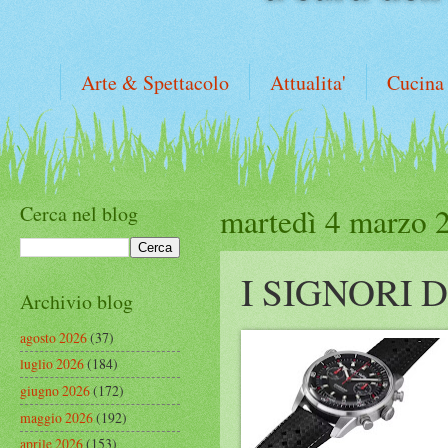
Arte & Spettacolo
Attualita'
Cucina
Cerca nel blog
martedì 4 marzo 
I SIGNORI 
Archivio blog
agosto 2026
(37)
luglio 2026
(184)
giugno 2026
(172)
maggio 2026
(192)
aprile 2026
(153)