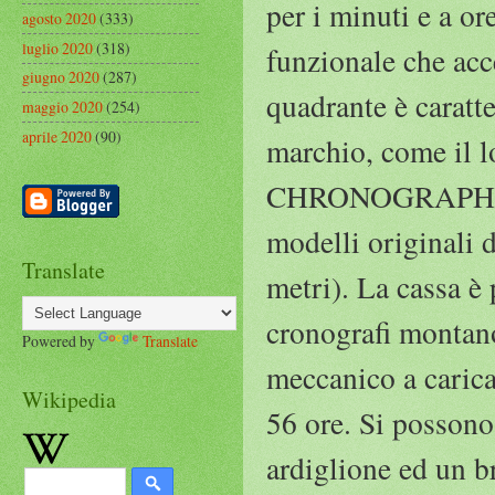
per i minuti e a or
agosto 2020
(333)
luglio 2020
(318)
funzionale che acc
giugno 2020
(287)
quadrante è caratte
maggio 2020
(254)
aprile 2020
(90)
marchio, come il l
CHRONOGRAPHE, o
modelli originali 
Translate
metri). La cassa è 
cronografi montan
Powered by
Translate
meccanico a carica
Wikipedia
56 ore. Si possono 
ardiglione ed un b