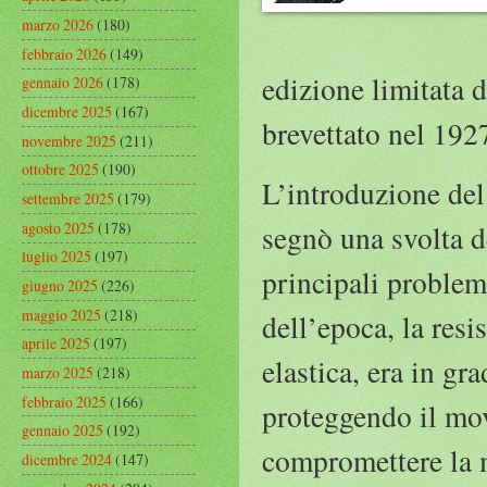
marzo 2026
(180)
febbraio 2026
(149)
edizione limitata d
gennaio 2026
(178)
dicembre 2025
(167)
brevettato nel 1927
novembre 2025
(211)
ottobre 2025
(190)
L’introduzione del
settembre 2025
(179)
agosto 2025
(178)
segnò una svolta d
luglio 2025
(197)
principali problemi
giugno 2025
(226)
maggio 2025
(218)
dell’epoca, la resis
aprile 2025
(197)
elastica, era in gra
marzo 2025
(218)
febbraio 2025
(166)
proteggendo il mov
gennaio 2025
(192)
compromettere la m
dicembre 2024
(147)