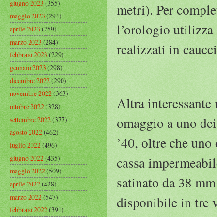
giugno 2023
(355)
metri). Per complet
maggio 2023
(294)
l’orologio utilizz
aprile 2023
(259)
marzo 2023
(284)
realizzati in caucc
febbraio 2023
(229)
gennaio 2023
(298)
dicembre 2022
(290)
novembre 2022
(363)
Altra interessante
ottobre 2022
(328)
omaggio a uno dei 
settembre 2022
(377)
agosto 2022
(462)
’40, oltre che uno 
luglio 2022
(496)
giugno 2022
(435)
cassa impermeabile
maggio 2022
(509)
satinato da 38 mm 
aprile 2022
(428)
marzo 2022
(547)
disponibile in tre 
febbraio 2022
(391)