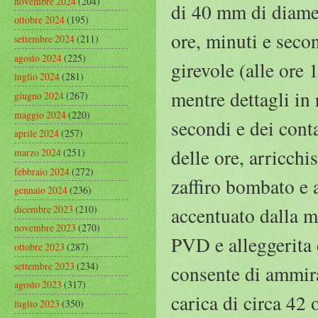
novembre 2024
(204)
di 40 mm di diamet
ottobre 2024
(195)
ore, minuti e secon
settembre 2024
(211)
agosto 2024
(225)
girevole (alle ore 
luglio 2024
(281)
mentre dettagli in 
giugno 2024
(267)
maggio 2024
(220)
secondi e dei conta
aprile 2024
(257)
delle ore, arricchi
marzo 2024
(251)
febbraio 2024
(272)
zaffiro bombato e a
gennaio 2024
(236)
dicembre 2023
(210)
accentuato dalla ma
novembre 2023
(270)
PVD e alleggerita da
ottobre 2023
(287)
settembre 2023
(234)
consente di ammira
agosto 2023
(317)
carica di circa 42 
luglio 2023
(350)