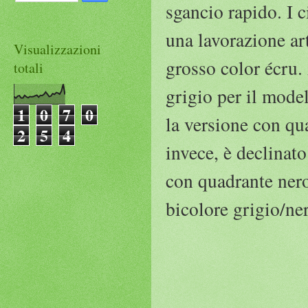
sgancio rapido. I 
una lavorazione ar
Visualizzazioni
grosso color écru.
totali
grigio per il model
1
0
7
0
la versione con qu
2
5
4
invece, è declinat
con quadrante nero
bicolore grigio/ne