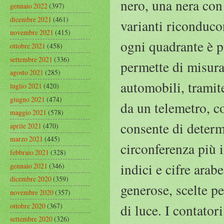
nero, una nera con d
gennaio 2022
(397)
dicembre 2021
(461)
varianti riconduco
novembre 2021
(415)
ogni quadrante è 
ottobre 2021
(458)
settembre 2021
(336)
permette di misura
agosto 2021
(285)
automobili, tramit
luglio 2021
(420)
giugno 2021
(474)
da un telemetro, 
maggio 2021
(578)
consente di determ
aprile 2021
(470)
marzo 2021
(445)
circonferenza più 
febbraio 2021
(328)
indici e cifre arab
gennaio 2021
(346)
dicembre 2020
(359)
generose, scelte pe
novembre 2020
(357)
ottobre 2020
(367)
di luce. I contato
settembre 2020
(326)