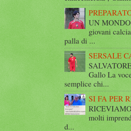
PREPARATO
UN MONDO A 
giovani calci
palla di ...
SERSALE C
SALVATORE 
Gallo La voce
semplice chi...
SI FA PER 
RICEVIAMO E
molti imprend
d...