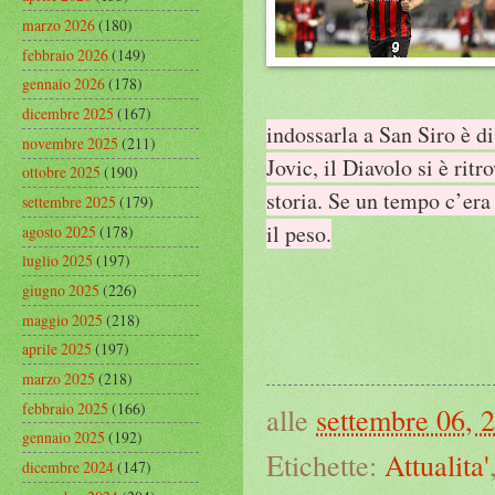
marzo 2026
(180)
febbraio 2026
(149)
gennaio 2026
(178)
dicembre 2025
(167)
indossarla a San Siro è d
novembre 2025
(211)
Jovic, il Diavolo si è rit
ottobre 2025
(190)
storia. Se un tempo c’era
settembre 2025
(179)
il peso.
agosto 2025
(178)
luglio 2025
(197)
giugno 2025
(226)
maggio 2025
(218)
aprile 2025
(197)
marzo 2025
(218)
febbraio 2025
(166)
alle
settembre 06, 
gennaio 2025
(192)
Etichette:
Attualita'
dicembre 2024
(147)