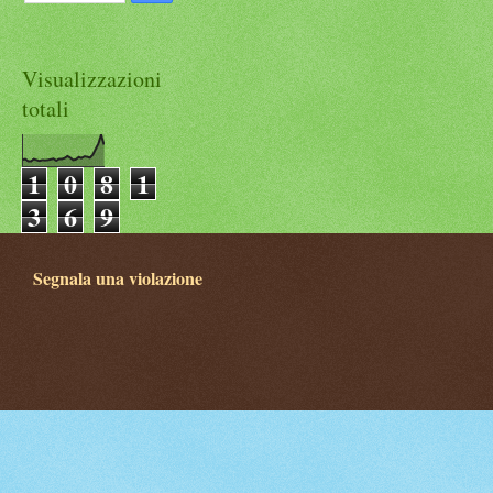
Visualizzazioni
totali
1
0
8
1
3
6
9
Segnala una violazione