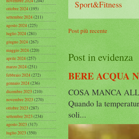
novembre 2024
(204)
Sport&Fitness
ottobre 2024
(195)
settembre 2024
(211)
agosto 2024
(225)
Post più recente
luglio 2024
(281)
giugno 2024
(267)
maggio 2024
(220)
Post in evidenza
aprile 2024
(257)
marzo 2024
(251)
BERE ACQUA 
febbraio 2024
(272)
gennaio 2024
(236)
COSA MANCA ALLA
dicembre 2023
(210)
novembre 2023
(270)
Quando la temperatura
ottobre 2023
(287)
soli...
settembre 2023
(234)
agosto 2023
(317)
luglio 2023
(350)