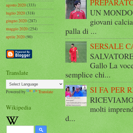
PREPARATO
agosto 2020
(333)
UN MONDO A 
luglio 2020
(318)
giovani calci
giugno 2020
(287)
palla di ...
maggio 2020
(254)
aprile 2020
(90)
SERSALE C
SALVATORE 
Gallo La voce
Translate
semplice chi...
SI FA PER 
Powered by
Translate
RICEVIAMO E
Wikipedia
molti imprend
d...