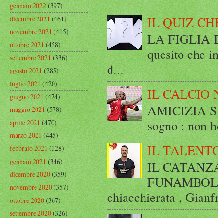
gennaio 2022
(397)
IL QUIZ CH
dicembre 2021
(461)
novembre 2021
(415)
LA FIGLIA DI
ottobre 2021
(458)
quesito che in
settembre 2021
(336)
d...
agosto 2021
(285)
luglio 2021
(420)
IL CALCIO 
giugno 2021
(474)
AMICIZIA SE
maggio 2021
(578)
sogno : non ho
aprile 2021
(470)
marzo 2021
(445)
IL TALENT
febbraio 2021
(328)
gennaio 2021
(346)
IL CATANZ
dicembre 2020
(359)
FUNAMBOLICO
novembre 2020
(357)
chiacchierata , Gianf
ottobre 2020
(367)
settembre 2020
(326)