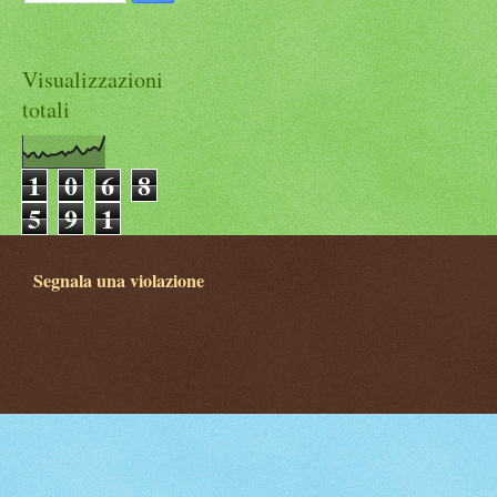
Visualizzazioni
totali
1
0
6
8
5
9
1
Segnala una violazione