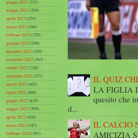
giugno 2023
(355)
maggio 2023
(294)
aprile 2023
(259)
marzo 2023
(284)
febbraio 2023
(229)
gennaio 2023
(298)
dicembre 2022
(290)
novembre 2022
(363)
ottobre 2022
(328)
settembre 2022
(377)
IL QUIZ CH
agosto 2022
(462)
LA FIGLIA DI
luglio 2022
(496)
quesito che in
giugno 2022
(435)
d...
maggio 2022
(509)
aprile 2022
(428)
IL CALCIO 
marzo 2022
(547)
AMICIZIA SE
febbraio 2022
(391)