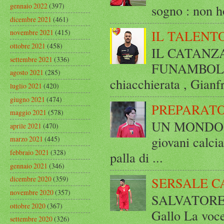
gennaio 2022
(397)
sogno : non ho
dicembre 2021
(461)
IL TALENT
novembre 2021
(415)
ottobre 2021
(458)
IL CATANZ
settembre 2021
(336)
FUNAMBOLICO
agosto 2021
(285)
chiacchierata , Gianf
luglio 2021
(420)
giugno 2021
(474)
PREPARATO
maggio 2021
(578)
UN MONDO A 
aprile 2021
(470)
giovani calci
marzo 2021
(445)
febbraio 2021
(328)
palla di ...
gennaio 2021
(346)
SERSALE C
dicembre 2020
(359)
novembre 2020
(357)
SALVATORE 
ottobre 2020
(367)
Gallo La voce
settembre 2020
(326)