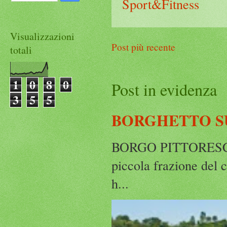
Sport&Fitness
Visualizzazioni
Post più recente
totali
1
0
8
0
Post in evidenza
3
5
5
BORGHETTO S
BORGO PITTORESCO,
piccola frazione del 
h...