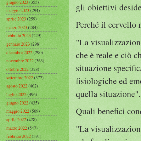
giugno 2023
(355)
gli obiettivi deside
maggio 2023
(294)
aprile 2023
(259)
Perché il cervello
marzo 2023
(284)
febbraio 2023
(229)
"La visualizzazione
gennaio 2023
(298)
che è reale e ciò 
dicembre 2022
(290)
novembre 2022
(363)
situazione specifica
ottobre 2022
(328)
settembre 2022
(377)
fisiologiche ed em
agosto 2022
(462)
quella situazione".
luglio 2022
(496)
giugno 2022
(435)
Quali benefici con
maggio 2022
(509)
aprile 2022
(428)
"La visualizzazione
marzo 2022
(547)
febbraio 2022
(391)