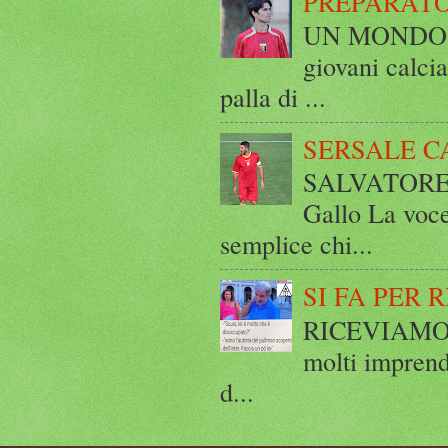
PREPARATO
UN MONDO A 
giovani calci
palla di ...
SERSALE C
SALVATORE 
Gallo La voce
semplice chi...
SI FA PER 
RICEVIAMO E
molti imprend
d...