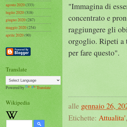
"Immagina di esser
agosto 2020
(333)
luglio 2020
(318)
concentrato e pront
giugno 2020
(287)
raggiungere gli obi
maggio 2020
(254)
aprile 2020
(90)
orgoglio. Ripeti a 
per fare questo".
Translate
Powered by
Translate
Wikipedia
alle
gennaio 26, 20
Etichette:
Attualita'