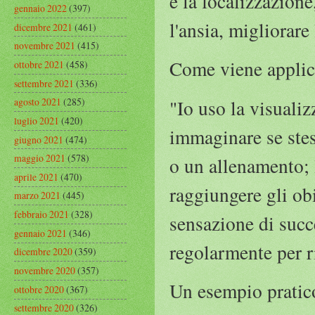
e la focalizzazione
gennaio 2022
(397)
l'ansia, migliorare
dicembre 2021
(461)
novembre 2021
(415)
Come viene applica
ottobre 2021
(458)
settembre 2021
(336)
"Io uso la visualiz
agosto 2021
(285)
luglio 2021
(420)
immaginare se stes
giugno 2021
(474)
maggio 2021
(578)
o un allenamento; l
aprile 2021
(470)
raggiungere gli obi
marzo 2021
(445)
febbraio 2021
(328)
sensazione di succe
gennaio 2021
(346)
regolarmente per ri
dicembre 2020
(359)
novembre 2020
(357)
Un esempio pratico
ottobre 2020
(367)
settembre 2020
(326)