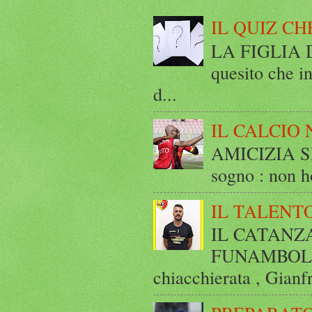
IL QUIZ CH
LA FIGLIA DI
quesito che in
d...
IL CALCIO 
AMICIZIA SE
sogno : non ho
IL TALENT
IL CATANZ
FUNAMBOLICO
chiacchierata , Gianf