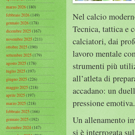
marzo 2026
(180)
Nel calcio moderno
febbraio 2026
(149)
gennaio 2026
(178)
Tecnica, tattica e 
dicembre 2025
(167)
calciatori, dai pro
novembre 2025
(211)
ottobre 2025
(190)
lavoro mentale com
settembre 2025
(179)
agosto 2025
(178)
strumenti più utili
luglio 2025
(197)
all’atleta di prepa
giugno 2025
(226)
maggio 2025
(218)
accadano: un duell
aprile 2025
(197)
pressione emotiva
marzo 2025
(218)
febbraio 2025
(166)
Un allenamento in
gennaio 2025
(192)
dicembre 2024
(147)
si è interrogata su