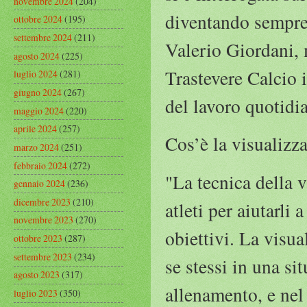
novembre 2024
(204)
diventando sempre 
ottobre 2024
(195)
settembre 2024
(211)
Valerio Giordani, m
agosto 2024
(225)
Trastevere Calcio 
luglio 2024
(281)
giugno 2024
(267)
del lavoro quotidia
maggio 2024
(220)
aprile 2024
(257)
Cos’è la visualizza
marzo 2024
(251)
febbraio 2024
(272)
"La tecnica della 
gennaio 2024
(236)
dicembre 2023
(210)
atleti per aiutarli
novembre 2023
(270)
obiettivi. La visu
ottobre 2023
(287)
settembre 2023
(234)
se stessi in una s
agosto 2023
(317)
allenamento, e nel 
luglio 2023
(350)