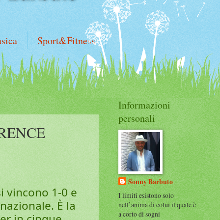
sica
Sport&Fitness
Informazioni
personali
ERENCE
Sonny Barbuto
si vincono 1-0 e
I limiti esistono solo
nazionale. È la
nell’anima di colui il quale è
a corto di sogni
ier in cinque