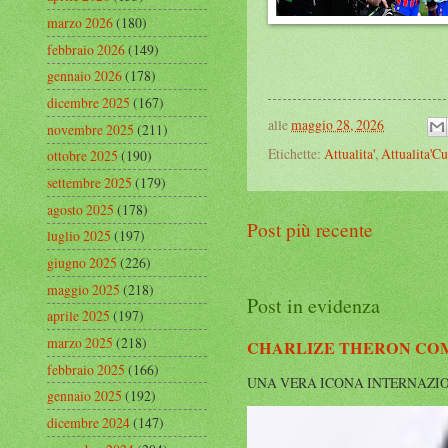
marzo 2026
(180)
febbraio 2026
(149)
gennaio 2026
(178)
dicembre 2025
(167)
alle
maggio 28, 2026
novembre 2025
(211)
Etichette:
Attualita'
,
Attualita'Cu
ottobre 2025
(190)
settembre 2025
(179)
agosto 2025
(178)
Post più recente
luglio 2025
(197)
giugno 2025
(226)
maggio 2025
(218)
Post in evidenza
aprile 2025
(197)
marzo 2025
(218)
CHARLIZE THERON COMP
febbraio 2025
(166)
UNA VERA ICONA INTERNAZIONALE Cha
gennaio 2025
(192)
dicembre 2024
(147)