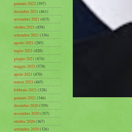
gennaio 2022
(397)
dicembre 2021
(461)
novembre 2021
(415)
ottobre 2021
(458)
settembre 2021
(336)
agosto 2021
(285)
luglio 2021
(420)
giugno 2021
(474)
maggio 2021
(578)
aprile 2021
(470)
marzo 2021
(445)
febbraio 2021
(328)
gennaio 2021
(346)
dicembre 2020
(359)
novembre 2020
(357)
ottobre 2020
(367)
settembre 2020
(326)