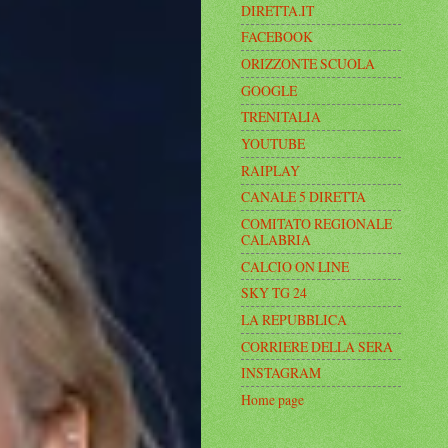
DIRETTA.IT
FACEBOOK
ORIZZONTE SCUOLA
GOOGLE
TRENITALIA
YOUTUBE
RAIPLAY
CANALE 5 DIRETTA
COMITATO REGIONALE
CALABRIA
CALCIO ON LINE
SKY TG 24
LA REPUBBLICA
CORRIERE DELLA SERA
INSTAGRAM
Home page