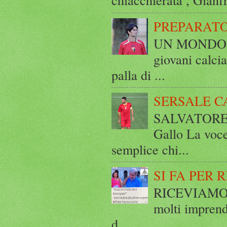
PREPARATO
UN MONDO A 
giovani calci
palla di ...
SERSALE C
SALVATORE 
Gallo La voce
semplice chi...
SI FA PER 
RICEVIAMO E
molti imprend
d...