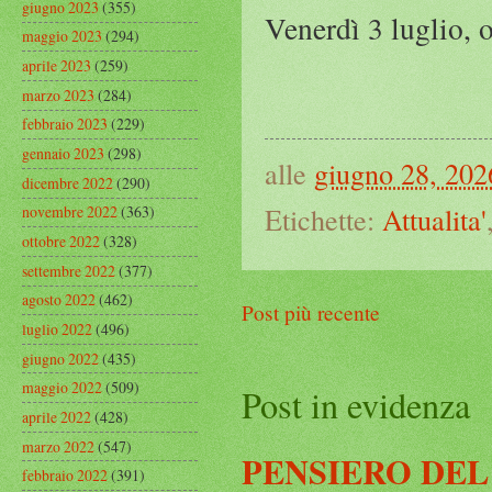
giugno 2023
(355)
Venerdì 3 luglio, 
maggio 2023
(294)
aprile 2023
(259)
marzo 2023
(284)
febbraio 2023
(229)
gennaio 2023
(298)
alle
giugno 28, 202
dicembre 2022
(290)
Etichette:
Attualita'
novembre 2022
(363)
ottobre 2022
(328)
settembre 2022
(377)
agosto 2022
(462)
Post più recente
luglio 2022
(496)
giugno 2022
(435)
maggio 2022
(509)
Post in evidenza
aprile 2022
(428)
marzo 2022
(547)
PENSIERO DEL
febbraio 2022
(391)