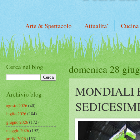
Arte & Spettacolo
Attualita'
Cucina
Cerca nel blog
domenica 28 giu
MONDIALI 
Archivio blog
SEDICESIM
agosto 2026
(40)
luglio 2026
(184)
giugno 2026
(172)
maggio 2026
(192)
aprile 2026
(153)