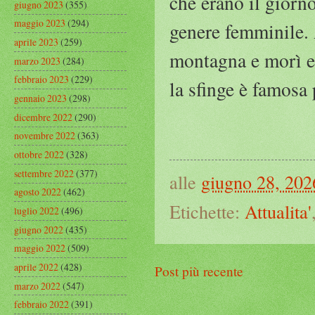
che erano il giorn
giugno 2023
(355)
maggio 2023
(294)
genere femminile. A
aprile 2023
(259)
montagna e morì e 
marzo 2023
(284)
febbraio 2023
(229)
la sfinge è famosa 
gennaio 2023
(298)
dicembre 2022
(290)
novembre 2022
(363)
ottobre 2022
(328)
settembre 2022
(377)
alle
giugno 28, 202
agosto 2022
(462)
Etichette:
Attualita'
luglio 2022
(496)
giugno 2022
(435)
maggio 2022
(509)
aprile 2022
(428)
Post più recente
marzo 2022
(547)
febbraio 2022
(391)