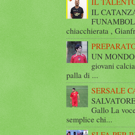
IL TALENT
IL CATANZ
FUNAMBOLICO
chiacchierata , Gianf
PREPARATO
UN MONDO A 
giovani calci
palla di ...
SERSALE C
SALVATORE 
Gallo La voce
semplice chi...
SI FA PER 