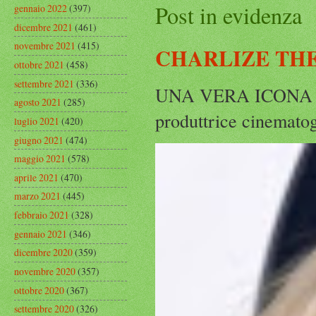
Post in evidenza
gennaio 2022
(397)
dicembre 2021
(461)
novembre 2021
(415)
CHARLIZE THE
ottobre 2021
(458)
settembre 2021
(336)
UNA VERA ICONA IN
agosto 2021
(285)
produttrice cinematog
luglio 2021
(420)
giugno 2021
(474)
maggio 2021
(578)
aprile 2021
(470)
marzo 2021
(445)
febbraio 2021
(328)
gennaio 2021
(346)
dicembre 2020
(359)
novembre 2020
(357)
ottobre 2020
(367)
settembre 2020
(326)