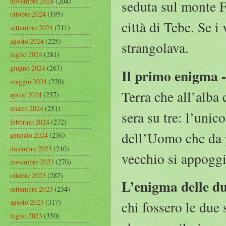
novembre 2024
(204)
seduta sul monte F
ottobre 2024
(195)
città di Tebe. Se i 
settembre 2024
(211)
agosto 2024
(225)
strangolava.
luglio 2024
(281)
giugno 2024
(267)
Il primo enigma -
maggio 2024
(220)
Terra che all’alba
aprile 2024
(257)
marzo 2024
(251)
sera su tre: l’unic
febbraio 2024
(272)
dell’Uomo che da p
gennaio 2024
(236)
dicembre 2023
(210)
vecchio si appoggi
novembre 2023
(270)
ottobre 2023
(287)
L’enigma delle du
settembre 2023
(234)
agosto 2023
(317)
chi fossero le due 
luglio 2023
(350)