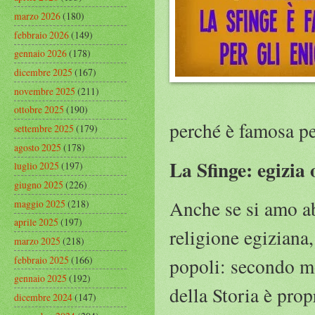
marzo 2026
(180)
febbraio 2026
(149)
gennaio 2026
(178)
dicembre 2025
(167)
novembre 2025
(211)
ottobre 2025
(190)
perché è famosa pe
settembre 2025
(179)
agosto 2025
(178)
La Sfinge: egizia 
luglio 2025
(197)
giugno 2025
(226)
Anche se si amo ab
maggio 2025
(218)
aprile 2025
(197)
religione egiziana,
marzo 2025
(218)
febbraio 2025
(166)
popoli: secondo mo
gennaio 2025
(192)
della Storia è prop
dicembre 2024
(147)