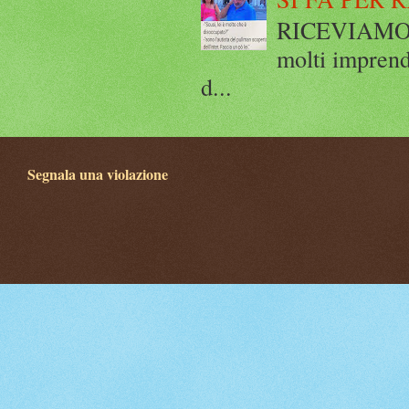
RICEVIAMO E
molti imprend
d...
Segnala una violazione