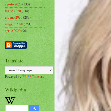
agosto 2020
(333)
luglio 2020
(318)
giugno 2020
(287)
maggio 2020
(254)
aprile 2020
(90)
Translate
Powered by
Translate
Wikipedia