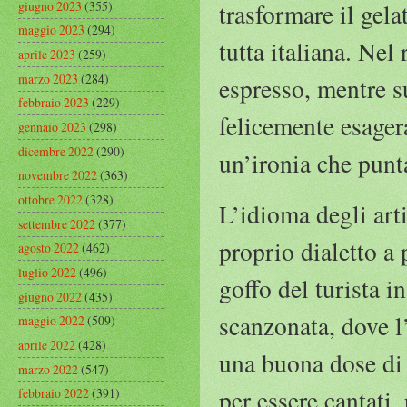
giugno 2023
(355)
trasformare il gel
maggio 2023
(294)
tutta italiana. Nel 
aprile 2023
(259)
marzo 2023
(284)
espresso, mentre su
febbraio 2023
(229)
felicemente esagera
gennaio 2023
(298)
dicembre 2022
(290)
un’ironia che punta
novembre 2022
(363)
ottobre 2022
(328)
L’idioma degli arti
settembre 2022
(377)
proprio dialetto a
agosto 2022
(462)
luglio 2022
(496)
goffo del turista i
giugno 2022
(435)
scanzonata, dove l’
maggio 2022
(509)
aprile 2022
(428)
una buona dose di 
marzo 2022
(547)
per essere cantati,
febbraio 2022
(391)