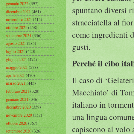
gennaio 2022
(397)
spuntano diversi ri
dicembre 2021
(461)
novembre 2021
(415)
stracciatella al fi
ottobre 2021
(458)
come ingredienti d
settembre 2021
(336)
agosto 2021
(285)
gusti.
luglio 2021
(420)
giugno 2021
(474)
Perché il cibo it
maggio 2021
(578)
aprile 2021
(470)
Il caso di ‘Gelater
marzo 2021
(445)
Macchiato’ di Tom
febbraio 2021
(328)
gennaio 2021
(346)
italiano in tormen
dicembre 2020
(359)
una lingua comune,
novembre 2020
(357)
ottobre 2020
(367)
capiscono al volo a
settembre 2020
(326)