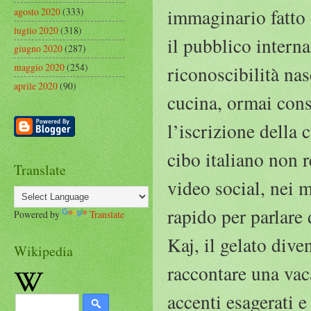
immaginario fatto d
agosto 2020
(333)
luglio 2020
(318)
il pubblico intern
giugno 2020
(287)
maggio 2020
(254)
riconoscibilità nas
aprile 2020
(90)
cucina, ormai consi
l’iscrizione della
cibo italiano non r
Translate
video social, nei 
rapido per parlare 
Powered by
Translate
Kaj, il gelato dive
Wikipedia
raccontare una vaca
accenti esagerati e 