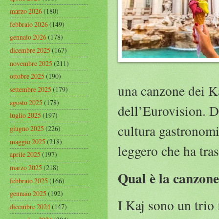
marzo 2026
(180)
febbraio 2026
(149)
gennaio 2026
(178)
dicembre 2025
(167)
novembre 2025
(211)
ottobre 2025
(190)
una canzone dei Ka
settembre 2025
(179)
agosto 2025
(178)
dell’Eurovision. 
luglio 2025
(197)
cultura gastronomi
giugno 2025
(226)
maggio 2025
(218)
leggero che ha tras
aprile 2025
(197)
marzo 2025
(218)
Qual è la canzone 
febbraio 2025
(166)
gennaio 2025
(192)
I Kaj sono un trio
dicembre 2024
(147)