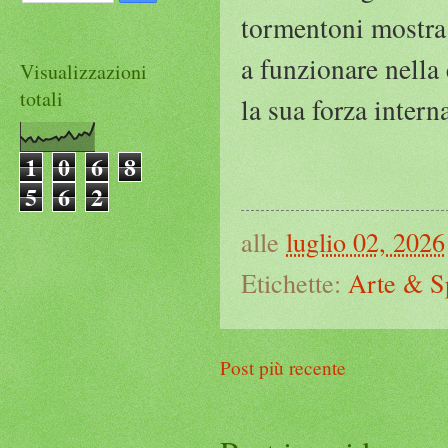
tormentoni mostra
a funzionare nella
Visualizzazioni
totali
la sua forza intern
1
0
6
8
5
6
2
alle
luglio 02, 2026
Etichette:
Arte & S
Post più recente