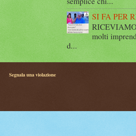
semplice chi...
SI FA PER 
RICEVIAMO E
molti imprend
d...
Segnala una violazione