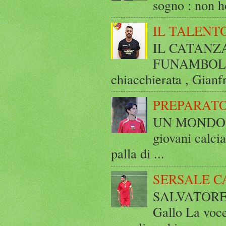
sogno : non ho
IL TALENT
IL CATANZ
FUNAMBOLICO
chiacchierata , Gianf
PREPARATO
UN MONDO A 
giovani calci
palla di ...
SERSALE C
SALVATORE 
Gallo La voce