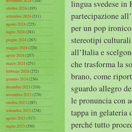
novembre 2024
(204)
lingua svedese in 
ottobre 2024
(195)
partecipazione all
settembre 2024
(211)
agosto 2024
(225)
per un pop ironico
luglio 2024
(281)
stereotipi cultural
giugno 2024
(267)
maggio 2024
(220)
all’Italia e scelgo
aprile 2024
(257)
che trasforma la so
marzo 2024
(251)
febbraio 2024
(272)
brano, come riport
gennaio 2024
(236)
sguardo allegro del
dicembre 2023
(210)
novembre 2023
(270)
le pronuncia con ac
ottobre 2023
(287)
tappa in gelateria
settembre 2023
(234)
agosto 2023
(317)
perché tutto proce
luglio 2023
(350)