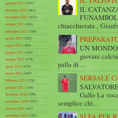
IL TALENT
gennaio 2022
(397)
IL CATANZ
dicembre 2021
(461)
FUNAMBOLICO
novembre 2021
(415)
chiacchierata , Gianf
ottobre 2021
(458)
settembre 2021
(336)
PREPARATO
agosto 2021
(285)
luglio 2021
(420)
UN MONDO A 
giugno 2021
(474)
giovani calci
maggio 2021
(578)
palla di ...
aprile 2021
(470)
marzo 2021
(445)
SERSALE C
febbraio 2021
(328)
SALVATORE 
gennaio 2021
(346)
Gallo La voce
dicembre 2020
(359)
semplice chi...
novembre 2020
(357)
ottobre 2020
(367)
SI FA PER 
settembre 2020
(326)