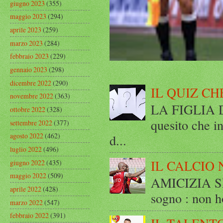
giugno 2023
(355)
maggio 2023
(294)
aprile 2023
(259)
marzo 2023
(284)
febbraio 2023
(229)
gennaio 2023
(298)
dicembre 2022
(290)
IL QUIZ CH
novembre 2022
(363)
LA FIGLIA DI
ottobre 2022
(328)
quesito che in
settembre 2022
(377)
agosto 2022
(462)
d...
luglio 2022
(496)
IL CALCIO 
giugno 2022
(435)
maggio 2022
(509)
AMICIZIA SE
aprile 2022
(428)
sogno : non ho
marzo 2022
(547)
febbraio 2022
(391)