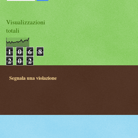
Visualizzazioni
totali
1
0
6
8
2
0
2
Segnala una violazione