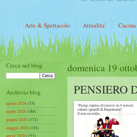
Arte & Spettacolo
Attualita'
Cucina
Cerca nel blog
domenica 19 otto
PENSIERO 
Archivio blog
agosto 2026
(33)
luglio 2026
(184)
giugno 2026
(172)
maggio 2026
(192)
aprile 2026
(153)