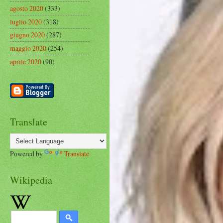
agosto 2020
(333)
luglio 2020
(318)
giugno 2020
(287)
maggio 2020
(254)
aprile 2020
(90)
Translate
Powered by
Translate
Wikipedia