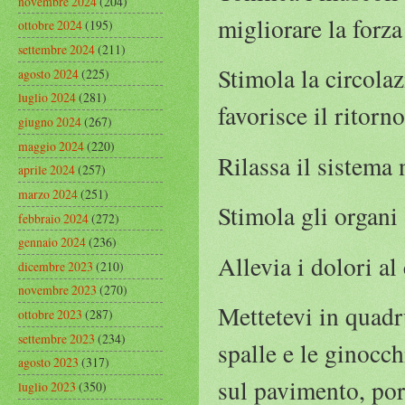
novembre 2024
(204)
migliorare la forz
ottobre 2024
(195)
settembre 2024
(211)
Stimola la circola
agosto 2024
(225)
luglio 2024
(281)
favorisce il ritorn
giugno 2024
(267)
maggio 2024
(220)
Rilassa il sistema
aprile 2024
(257)
marzo 2024
(251)
Stimola gli organi
febbraio 2024
(272)
gennaio 2024
(236)
Allevia i dolori al 
dicembre 2023
(210)
novembre 2023
(270)
Mettetevi in quadr
ottobre 2023
(287)
settembre 2023
(234)
spalle e le ginocch
agosto 2023
(317)
sul pavimento, port
luglio 2023
(350)