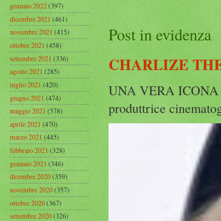
gennaio 2022
(397)
dicembre 2021
(461)
Post in evidenza
novembre 2021
(415)
ottobre 2021
(458)
CHARLIZE THE
settembre 2021
(336)
agosto 2021
(285)
luglio 2021
(420)
UNA VERA ICONA IN
giugno 2021
(474)
produttrice cinematog
maggio 2021
(578)
aprile 2021
(470)
marzo 2021
(445)
febbraio 2021
(328)
gennaio 2021
(346)
dicembre 2020
(359)
novembre 2020
(357)
ottobre 2020
(367)
settembre 2020
(326)