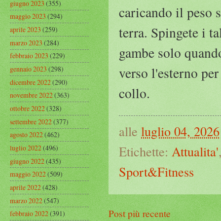
giugno 2023
(355)
caricando il peso s
maggio 2023
(294)
terra. Spingete i ta
aprile 2023
(259)
marzo 2023
(284)
gambe solo quando 
febbraio 2023
(229)
verso l'esterno per
gennaio 2023
(298)
dicembre 2022
(290)
collo.
novembre 2022
(363)
ottobre 2022
(328)
settembre 2022
(377)
alle
luglio 04, 2026
agosto 2022
(462)
Etichette:
Attualita'
luglio 2022
(496)
giugno 2022
(435)
Sport&Fitness
maggio 2022
(509)
aprile 2022
(428)
marzo 2022
(547)
Post più recente
febbraio 2022
(391)