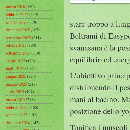
marzo 2026
(180)
febbraio 2026
(149)
stare troppo a lung
gennaio 2026
(178)
dicembre 2025
(167)
Beltrami di Easype
novembre 2025
(211)
svanasana è la posi
ottobre 2025
(190)
settembre 2025
(179)
equilibrio ed ener
agosto 2025
(178)
luglio 2025
(197)
L'obiettivo princip
giugno 2025
(226)
maggio 2025
(218)
distribuendo il pe
aprile 2025
(197)
mani al bacino. Ma
marzo 2025
(218)
febbraio 2025
(166)
posizione dello y
gennaio 2025
(192)
dicembre 2024
(147)
Tonifica i muscoli 